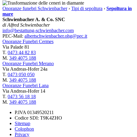
Onoranze funebri Schwienbacher
›
Tipi di sepoltura
›
Sepoltura in
mare
Schwienbacher A. & Co. SNC
di Alfred Schwienbacher
info@bestattung-schwienbacher.com
PEC-Mail:
albertschwienbacher.ohg@pec.it
Onoranze Funebri Cermes
Via Palade 81
T.
0473 44 82 83
M.
349 4075 188
Onoranze Funebri Merano
Via Andreas-Hofer 24a
T.
0473 050 050
M.
349 4075 188
Onoranze Funebri Lana
Via Andreas-Hofer 14
T.
0473 56 18 18
M.
349 4075 188
P.IVA 01349520211
Codice SDI: T9K4ZHO
Sitemap
Colophon
Privacy