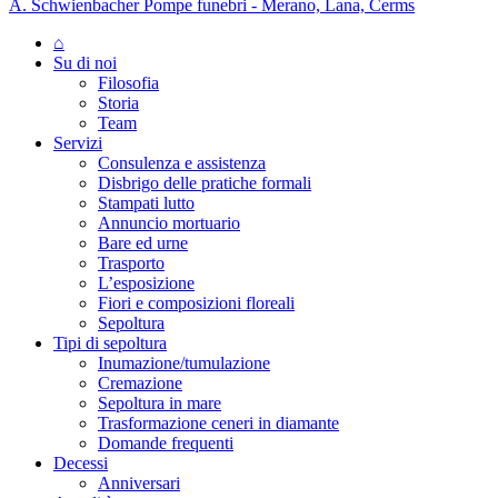
A. Schwienbacher Pompe funebri - Merano, Lana, Cerms
⌂
Su di noi
Filosofia
Storia
Team
Servizi
Consulenza e assistenza
Disbrigo delle pratiche formali
Stampati lutto
Annuncio mortuario
Bare ed urne
Trasporto
L’esposizione
Fiori e composizioni floreali
Sepoltura
Tipi di sepoltura
Inumazione/tumulazione
Cremazione
Sepoltura in mare
Trasformazione ceneri in diamante
Domande frequenti
Decessi
Anniversari