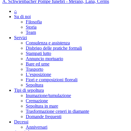
A. Schwienbacher Pompe funebri - Merano, Lana, Cerms
⌂
Su di noi
Filosofia
Storia
Team
Servizi
Consulenza e assistenza
Disbrigo delle pratiche formali
Stampati lutto
Annuncio mortuario
Bare ed urne
Trasporto
L’esposizione
Fiori e composizioni floreali
Sepoltura
Tipi di sepoltura
Inumazione/tumulazione
Cremazione
Sepoltura in mare
Trasformazione ceneri in diamante
Domande frequenti
Decessi
Anniversari