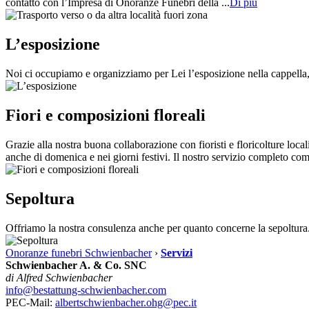
contatto con l’Impresa di Onoranze Funebri della ...
Di più
L’esposizione
Noi ci occupiamo e organizziamo per Lei l’esposizione nella cappella, 
Fiori e composizioni floreali
Grazie alla nostra buona collaborazione con fioristi e floricolture loca
anche di domenica e nei giorni festivi. Il nostro servizio completo com
Sepoltura
Offriamo la nostra consulenza anche per quanto concerne la sepoltura
Onoranze funebri Schwienbacher
›
Servizi
Schwienbacher A. & Co. SNC
di Alfred Schwienbacher
info@bestattung-schwienbacher.com
PEC-Mail:
albertschwienbacher.ohg@pec.it