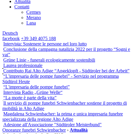
Attualità
Contatti
Cermes
Merano
Lana
Deutsch
facebook
+39 349 4075 188
Intervista: Sostenere le persone nel loro lutto
Conclusione della campagna natalizia 2022 per il progetto “Sogni e
vai”
Grüne Linie - funerali ecologicamente sostenibili
Laurea professionale
Contributo Rai Alto Adige “Angeklopft - Südtiroler bei der Arbeit”
“L'impresaria delle pompe funebri” - Servizio nel programma
Südtirol Heute
“L'impresaria delle pompe funebri”
Intervista Radio „Grüne Welle“
“La morte è parte della vita”
Il servizio di pompe funebri Schwienbacher sostiene il progetto di
mobilità in Alto Adige
Magdalena Schwienbacher: la prima e unica impresaria funebre
specializzata della regione Alto Adige
Adesione all'Associazione "Südtiroler Meisterbund"
Onoranze funebri Schwienbacher
›
Attualità