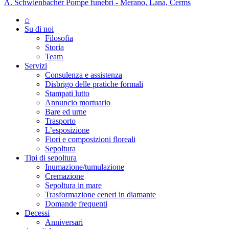
A. Schwienbacher Pompe funebri - Merano, Lana, Cerms
⌂
Su di noi
Filosofia
Storia
Team
Servizi
Consulenza e assistenza
Disbrigo delle pratiche formali
Stampati lutto
Annuncio mortuario
Bare ed urne
Trasporto
L’esposizione
Fiori e composizioni floreali
Sepoltura
Tipi di sepoltura
Inumazione/tumulazione
Cremazione
Sepoltura in mare
Trasformazione ceneri in diamante
Domande frequenti
Decessi
Anniversari