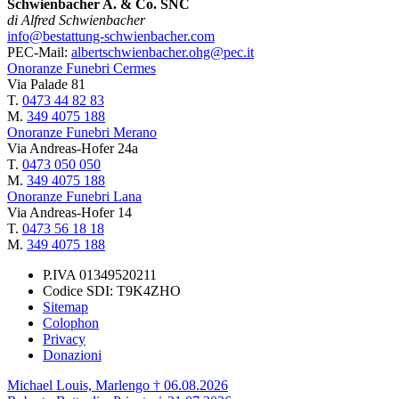
Schwienbacher A. & Co. SNC
di Alfred Schwienbacher
info@bestattung-schwienbacher.com
PEC-Mail:
albertschwienbacher.ohg@pec.it
Onoranze Funebri Cermes
Via Palade 81
T.
0473 44 82 83
M.
349 4075 188
Onoranze Funebri Merano
Via Andreas-Hofer 24a
T.
0473 050 050
M.
349 4075 188
Onoranze Funebri Lana
Via Andreas-Hofer 14
T.
0473 56 18 18
M.
349 4075 188
P.IVA 01349520211
Codice SDI: T9K4ZHO
Sitemap
Colophon
Privacy
Donazioni
Michael Louis, Marlengo † 06.08.2026