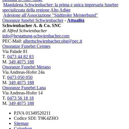
Magdalena Schwienbacher: la prima e unica impresaria funebre
specializzata della regione Alto Adige
Adesione all'Associazione "Südtiroler Meisterbund"
Onoranze funebri Schwienbacher
›
Attualità
Schwienbacher A. & Co. SNC
di Alfred Schwienbacher
info@bestattung-schwienbacher.com
PEC-Mail:
albertschwienbacher.ohg@pec.it
Onoranze Funebri Cermes
Via Palade 81
T.
0473 44 82 83
M.
349 4075 188
Onoranze Funebri Merano
Via Andreas-Hofer 24a
T.
0473 050 050
M.
349 4075 188
Onoranze Funebri Lana
Via Andreas-Hofer 14
T.
0473 56 18 18
M.
349 4075 188
P.IVA 01349520211
Codice SDI: T9K4ZHO
Sitemap
Colophon