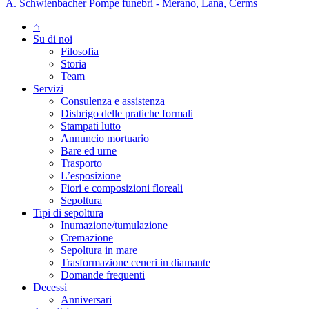
A. Schwienbacher Pompe funebri - Merano, Lana, Cerms
⌂
Su di noi
Filosofia
Storia
Team
Servizi
Consulenza e assistenza
Disbrigo delle pratiche formali
Stampati lutto
Annuncio mortuario
Bare ed urne
Trasporto
L’esposizione
Fiori e composizioni floreali
Sepoltura
Tipi di sepoltura
Inumazione/tumulazione
Cremazione
Sepoltura in mare
Trasformazione ceneri in diamante
Domande frequenti
Decessi
Anniversari