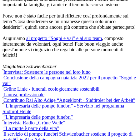
importanti la famiglia, gli amici e il tempo trascorso insieme.
Forse non è stato facile per tutti riflettere così profondamente sul
tema “Cosa desidererei se mi rimanesse questo solo unico
desiderio”, quindi sono ancora più contenta che abbiate partecipato!
Auguriamo
al progetto “Sogni e vai” e al suo team
, composto
interamente da volontari, ogni bene! Fate buon viaggio anche
quest'anno e vi ringrazio che regalate alle persone momenti di
felicità!
Magdalena Schwienbacher
Intervista: Sostenere le persone nel loro lutto
Conclusione della campagna natalizia 2022 per il progetto “Sogni e
vai”
Grüne Linie - funerali ecologicamente sostenibili
Laurea professionale
Contributo Rai Alto Adige “Angeklopft - Südtiroler bei der Arbeit”
“L'impresaria delle pompe funebri” - Servizio nel programma
Südtirol Heute
“L'impresaria delle pompe funebri”
Intervista Radio „Grüne Welle“
“La morte è parte della vita”
Il servizio di pompe funebri Schwienbacher sostiene il progetto di
mobilità in Alto Adige