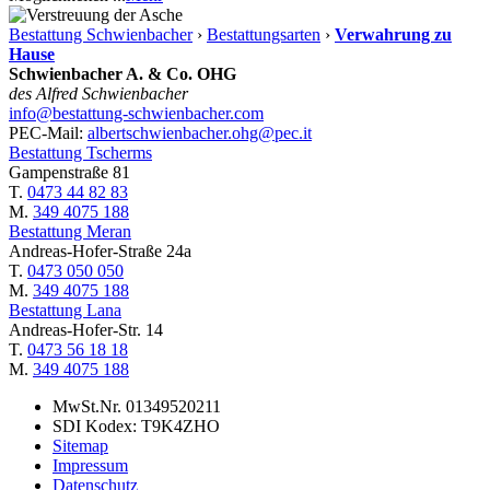
Bestattung Schwienbacher
›
Bestattungsarten
›
Verwahrung zu
Hause
Schwienbacher A. & Co. OHG
des Alfred Schwienbacher
info@bestattung-schwienbacher.com
PEC-Mail:
albertschwienbacher.ohg@pec.it
Bestattung Tscherms
Gampenstraße 81
T.
0473 44 82 83
M.
349 4075 188
Bestattung Meran
Andreas-Hofer-Straße 24a
T.
0473 050 050
M.
349 4075 188
Bestattung Lana
Andreas-Hofer-Str. 14
T.
0473 56 18 18
M.
349 4075 188
MwSt.Nr. 01349520211
SDI Kodex: T9K4ZHO
Sitemap
Impressum
Datenschutz