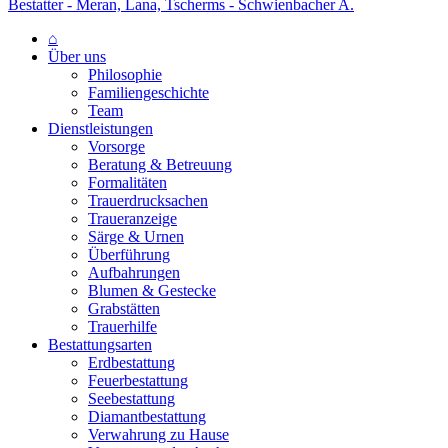
Bestatter - Meran, Lana, Tscherms - Schwienbacher A.
⌂
Über uns
Philosophie
Familiengeschichte
Team
Dienstleistungen
Vorsorge
Beratung & Betreuung
Formalitäten
Trauerdrucksachen
Traueranzeige
Särge & Urnen
Überführung
Aufbahrungen
Blumen & Gestecke
Grabstätten
Trauerhilfe
Bestattungsarten
Erdbestattung
Feuerbestattung
Seebestattung
Diamantbestattung
Verwahrung zu Hause