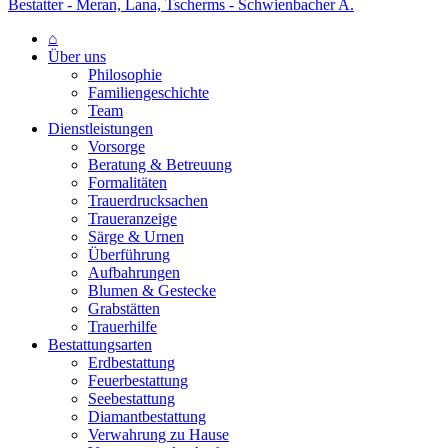
Bestatter - Meran, Lana, Tscherms - Schwienbacher A.
⌂
Über uns
Philosophie
Familiengeschichte
Team
Dienstleistungen
Vorsorge
Beratung & Betreuung
Formalitäten
Trauerdrucksachen
Traueranzeige
Särge & Urnen
Überführung
Aufbahrungen
Blumen & Gestecke
Grabstätten
Trauerhilfe
Bestattungsarten
Erdbestattung
Feuerbestattung
Seebestattung
Diamantbestattung
Verwahrung zu Hause