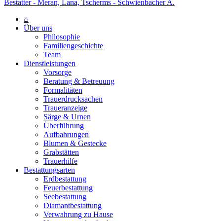
Bestatter - Meran, Lana, Tscherms - Schwienbacher A.
⌂
Über uns
Philosophie
Familiengeschichte
Team
Dienstleistungen
Vorsorge
Beratung & Betreuung
Formalitäten
Trauerdrucksachen
Traueranzeige
Särge & Urnen
Überführung
Aufbahrungen
Blumen & Gestecke
Grabstätten
Trauerhilfe
Bestattungsarten
Erdbestattung
Feuerbestattung
Seebestattung
Diamantbestattung
Verwahrung zu Hause