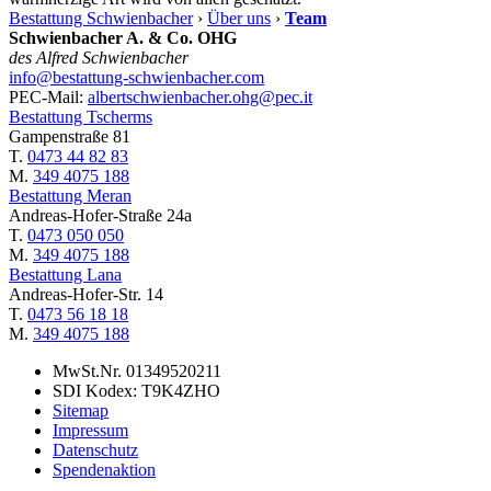
Bestattung Schwienbacher
›
Über uns
›
Team
Schwienbacher A. & Co. OHG
des Alfred Schwienbacher
info@bestattung-schwienbacher.com
PEC-Mail:
albertschwienbacher.ohg@pec.it
Bestattung Tscherms
Gampenstraße 81
T.
0473 44 82 83
M.
349 4075 188
Bestattung Meran
Andreas-Hofer-Straße 24a
T.
0473 050 050
M.
349 4075 188
Bestattung Lana
Andreas-Hofer-Str. 14
T.
0473 56 18 18
M.
349 4075 188
MwSt.Nr. 01349520211
SDI Kodex: T9K4ZHO
Sitemap
Impressum
Datenschutz
Spendenaktion