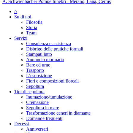
A. Schwienbacher Pompe funebri - Merano, Lana, Cerms
⌂
Su di noi
Filosofia
Storia
Team
Servizi
Consulenza e assistenza
Disbrigo delle pratiche formali
Stampati lutto
Annuncio mortuario
Bare ed urne
Trasporto
L’esposizione
Fiori e composizioni floreali
Sepoltura
Tipi di sepoltura
Inumazione/tumulazione
Cremazione
Sepoltura in mare
Trasformazione ceneri in diamante
Domande frequenti
Decessi
Anniversari