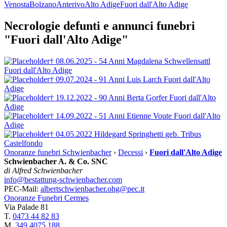
Venosta
Bolzano
Anterivo
Alto Adige
Fuori dall'Alto Adige
Necrologie defunti e annunci funebri
"Fuori dall'Alto Adige"
† 08.06.2025 - 54 Anni
Magdalena
Schwellensattl
Fuori dall'Alto Adige
† 09.07.2024 - 91 Anni
Luis Larch
Fuori dall'Alto
Adige
† 19.12.2022 - 90 Anni
Berta Gorfer
Fuori dall'Alto
Adige
† 14.09.2022 - 51 Anni
Etienne Voute
Fuori dall'Alto
Adige
† 04.05.2022
Hildegard Springhetti
geb. Tribus
Castelfondo
Onoranze funebri Schwienbacher
›
Decessi
›
Fuori dall'Alto Adige
Schwienbacher A. & Co. SNC
di Alfred Schwienbacher
info@bestattung-schwienbacher.com
PEC-Mail:
albertschwienbacher.ohg@pec.it
Onoranze Funebri Cermes
Via Palade 81
T.
0473 44 82 83
M.
349 4075 188