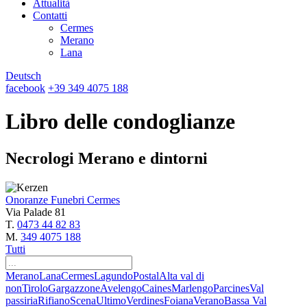
Attualità
Contatti
Cermes
Merano
Lana
Deutsch
facebook
+39 349 4075 188
Libro delle condoglianze
Necrologi Merano e dintorni
Onoranze Funebri Cermes
Via Palade 81
T.
0473 44 82 83
M.
349 4075 188
Tutti
Merano
Lana
Cermes
Lagundo
Postal
Alta val di
non
Tirolo
Gargazzone
Avelengo
Caines
Marlengo
Parcines
Val
passiria
Rifiano
Scena
Ultimo
Verdines
Foiana
Verano
Bassa Val