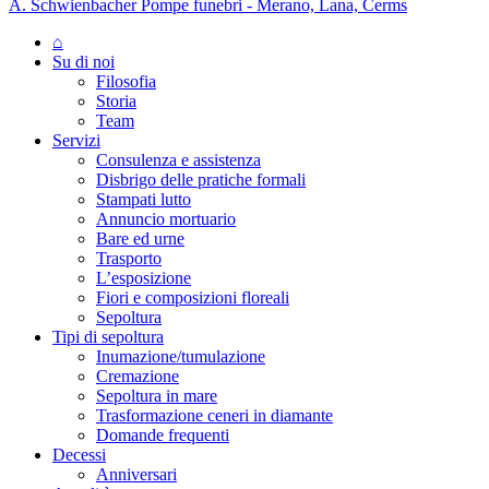
A. Schwienbacher Pompe funebri - Merano, Lana, Cerms
⌂
Su di noi
Filosofia
Storia
Team
Servizi
Consulenza e assistenza
Disbrigo delle pratiche formali
Stampati lutto
Annuncio mortuario
Bare ed urne
Trasporto
L’esposizione
Fiori e composizioni floreali
Sepoltura
Tipi di sepoltura
Inumazione/tumulazione
Cremazione
Sepoltura in mare
Trasformazione ceneri in diamante
Domande frequenti
Decessi
Anniversari