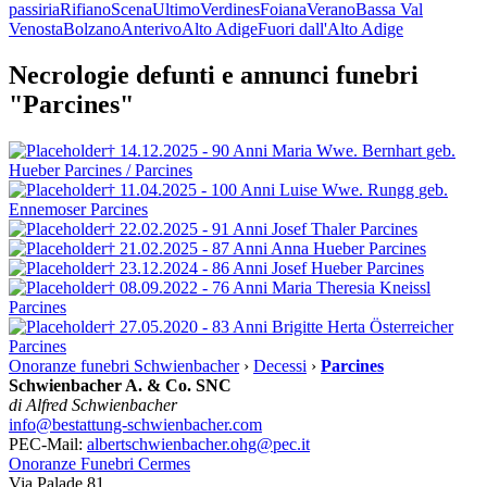
passiria
Rifiano
Scena
Ultimo
Verdines
Foiana
Verano
Bassa Val
Venosta
Bolzano
Anterivo
Alto Adige
Fuori dall'Alto Adige
Necrologie defunti e annunci funebri
"Parcines"
† 14.12.2025 - 90 Anni
Maria Wwe. Bernhart
geb.
Hueber
Parcines / Parcines
† 11.04.2025 - 100 Anni
Luise Wwe. Rungg
geb.
Ennemoser
Parcines
† 22.02.2025 - 91 Anni
Josef Thaler
Parcines
† 21.02.2025 - 87 Anni
Anna Hueber
Parcines
† 23.12.2024 - 86 Anni
Josef Hueber
Parcines
† 08.09.2022 - 76 Anni
Maria Theresia Kneissl
Parcines
† 27.05.2020 - 83 Anni
Brigitte Herta Österreicher
Parcines
Onoranze funebri Schwienbacher
›
Decessi
›
Parcines
Schwienbacher A. & Co. SNC
di Alfred Schwienbacher
info@bestattung-schwienbacher.com
PEC-Mail:
albertschwienbacher.ohg@pec.it
Onoranze Funebri Cermes
Via Palade 81