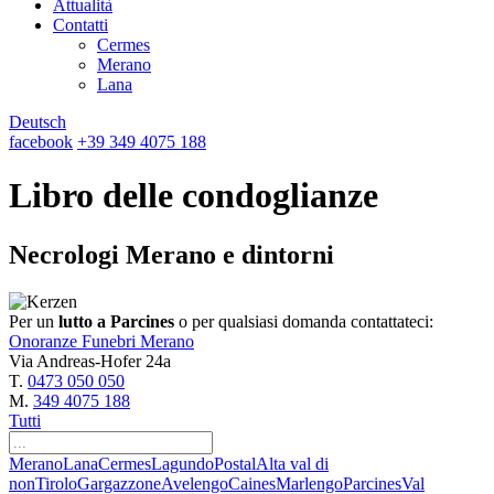
Attualità
Contatti
Cermes
Merano
Lana
Deutsch
facebook
+39 349 4075 188
Libro delle condoglianze
Necrologi Merano e dintorni
Per un
lutto a Parcines
o per qualsiasi domanda contattateci:
Onoranze Funebri Merano
Via Andreas-Hofer 24a
T.
0473 050 050
M.
349 4075 188
Tutti
Merano
Lana
Cermes
Lagundo
Postal
Alta val di
non
Tirolo
Gargazzone
Avelengo
Caines
Marlengo
Parcines
Val