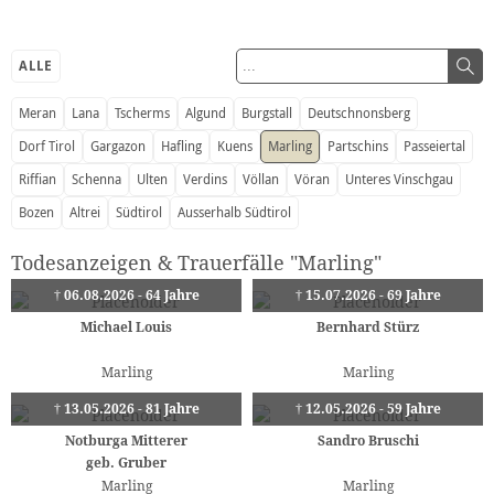
ALLE
Meran
Lana
Tscherms
Algund
Burgstall
Deutschnonsberg
Dorf Tirol
Gargazon
Hafling
Kuens
Marling
Partschins
Passeiertal
Riffian
Schenna
Ulten
Verdins
Völlan
Vöran
Unteres Vinschgau
Bozen
Altrei
Südtirol
Ausserhalb Südtirol
Todesanzeigen & Trauerfälle "Marling"
† 06.08.2026 - 64 Jahre
† 15.07.2026 - 69 Jahre
Michael Louis
Bernhard Stürz
Marling
Marling
† 13.05.2026 - 81 Jahre
† 12.05.2026 - 59 Jahre
Notburga Mitterer
Sandro Bruschi
geb. Gruber
Marling
Marling