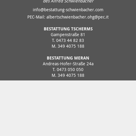
des Alfred Schwienbacher
info@bestattung-schwienbacher.com
PEC-Mail:
albertschwienbacher.ohg@pec.it
BESTATTUNG TSCHERMS
Gampenstraße 81
T.
0473 44 82 83
M.
349 4075 188
BESTATTUNG MERAN
Andreas-Hofer-Straße 24a
T.
0473 050 050
M.
349 4075 188
BESTATTUNG LANA
Andreas-Hofer-Str. 14
T.
0473 56 18 18
M.
349 4075 188
MwSt.Nr. 01349520211
SDI Kodex: T9K4ZHO
Sitemap
Impressum
Datenschutz