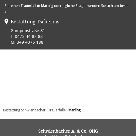
Für einen
Trauerfall in Marling
oder jegliche Fragen wenden Sie sich am besten
an:
Bestattung Tscherms
Gampenstraße 81
T.
0473 44 82 83
M.
349 4075 188
Bestattung Schwienbacher
›
Trauerfälle
›
Marling
Schwienbacher A. & Co. OHG