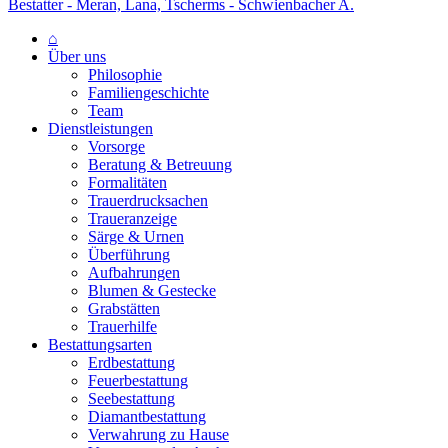
Bestatter - Meran, Lana, Tscherms - Schwienbacher A.
⌂
Über uns
Philosophie
Familiengeschichte
Team
Dienstleistungen
Vorsorge
Beratung & Betreuung
Formalitäten
Trauerdrucksachen
Traueranzeige
Särge & Urnen
Überführung
Aufbahrungen
Blumen & Gestecke
Grabstätten
Trauerhilfe
Bestattungsarten
Erdbestattung
Feuerbestattung
Seebestattung
Diamantbestattung
Verwahrung zu Hause