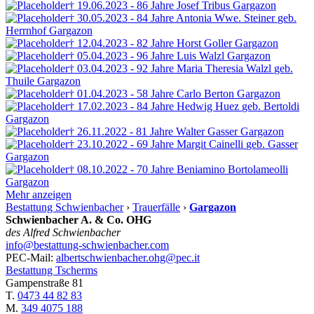
† 19.06.2023 - 86 Jahre
Josef Tribus
Gargazon
† 30.05.2023 - 84 Jahre
Antonia Wwe. Steiner
geb.
Herrnhof
Gargazon
† 12.04.2023 - 82 Jahre
Horst Goller
Gargazon
† 05.04.2023 - 96 Jahre
Luis Walzl
Gargazon
† 03.04.2023 - 92 Jahre
Maria Theresia Walzl
geb.
Thuile
Gargazon
† 01.04.2023 - 58 Jahre
Carlo Berton
Gargazon
† 17.02.2023 - 84 Jahre
Hedwig Huez
geb. Bertoldi
Gargazon
† 26.11.2022 - 81 Jahre
Walter Gasser
Gargazon
† 23.10.2022 - 69 Jahre
Margit Cainelli
geb. Gasser
Gargazon
† 08.10.2022 - 70 Jahre
Beniamino Bortolameolli
Gargazon
Mehr anzeigen
Bestattung Schwienbacher
›
Trauerfälle
›
Gargazon
Schwienbacher A. & Co. OHG
des Alfred Schwienbacher
info@bestattung-schwienbacher.com
PEC-Mail:
albertschwienbacher.ohg@pec.it
Bestattung Tscherms
Gampenstraße 81
T.
0473 44 82 83
M.
349 4075 188