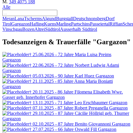
M.
349 4075 188
Alle
Meran
Lana
Tscherms
Algund
Burgstall
Deutschnonsberg
Dorf
Tirol
Gargazon
Hafling
Kuens
Marling
Partschins
Passeiertal
Riffian
Sche
Vinschgau
Bozen
Altrei
Südtirol
Ausserhalb Südtirol
Todesanzeigen & Trauerfälle "Gargazon"
† 25.06.2026 - 72 Jahre
Maria Luisa
Preims
Gargazon
† 22.06.2026 - 72 Jahre
Norbert Ludwig Adami
Gargazon
† 05.03.2026 - 90 Jahre
Karl Huez
Gargazon
† 21.11.2025 - 85 Jahre
Anna Maria Boniatti
Gargazon
† 20.11.2025 - 86 Jahre
Filomena Elisabeth Wwe.
Gasser
geb. Innerhofer
Gargazon
† 13.11.2025 - 71 Jahre
Leo
Erschbaumer
Gargazon
† 07.11.2025 - 87 Jahre
Robert
Preganella
Gargazon
† 29.10.2025 - 87 Jahre
Cäcilie Höllrigl
geb. Thurner
Gargazon
† 02.10.2025 - 87 Jahre
Benito Giovannoni
Gargazon
† 27.07.2025 - 66 Jahre
Oswald Fill
Gargazon