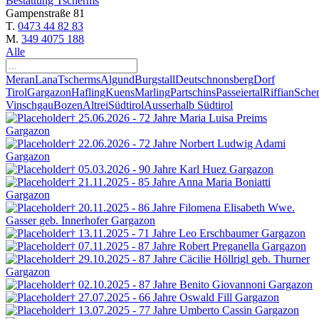
Bestattung Tscherms
Gampenstraße 81
T.
0473 44 82 83
M.
349 4075 188
Alle
Meran
Lana
Tscherms
Algund
Burgstall
Deutschnonsberg
Dorf
Tirol
Gargazon
Hafling
Kuens
Marling
Partschins
Passeiertal
Riffian
Sche
Vinschgau
Bozen
Altrei
Südtirol
Ausserhalb Südtirol
† 25.06.2026 - 72 Jahre
Maria Luisa
Preims
Gargazon
† 22.06.2026 - 72 Jahre
Norbert Ludwig Adami
Gargazon
† 05.03.2026 - 90 Jahre
Karl Huez
Gargazon
† 21.11.2025 - 85 Jahre
Anna Maria Boniatti
Gargazon
† 20.11.2025 - 86 Jahre
Filomena Elisabeth Wwe.
Gasser
geb. Innerhofer
Gargazon
† 13.11.2025 - 71 Jahre
Leo
Erschbaumer
Gargazon
† 07.11.2025 - 87 Jahre
Robert
Preganella
Gargazon
† 29.10.2025 - 87 Jahre
Cäcilie Höllrigl
geb. Thurner
Gargazon
† 02.10.2025 - 87 Jahre
Benito Giovannoni
Gargazon
† 27.07.2025 - 66 Jahre
Oswald Fill
Gargazon
† 13.07.2025 - 77 Jahre
Umberto Cassin
Gargazon