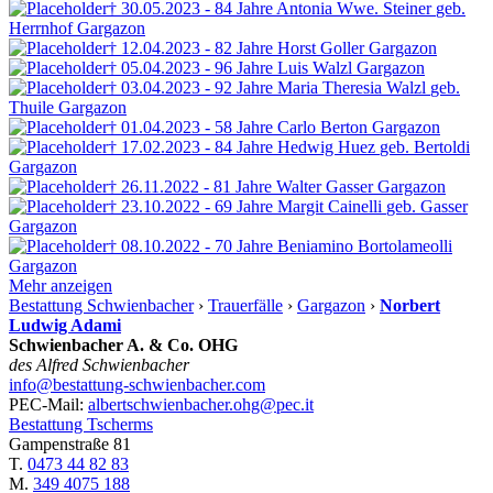
† 30.05.2023 - 84 Jahre
Antonia Wwe. Steiner
geb.
Herrnhof
Gargazon
† 12.04.2023 - 82 Jahre
Horst Goller
Gargazon
† 05.04.2023 - 96 Jahre
Luis Walzl
Gargazon
† 03.04.2023 - 92 Jahre
Maria Theresia Walzl
geb.
Thuile
Gargazon
† 01.04.2023 - 58 Jahre
Carlo Berton
Gargazon
† 17.02.2023 - 84 Jahre
Hedwig Huez
geb. Bertoldi
Gargazon
† 26.11.2022 - 81 Jahre
Walter Gasser
Gargazon
† 23.10.2022 - 69 Jahre
Margit Cainelli
geb. Gasser
Gargazon
† 08.10.2022 - 70 Jahre
Beniamino Bortolameolli
Gargazon
Mehr anzeigen
Bestattung Schwienbacher
›
Trauerfälle
›
Gargazon
›
Norbert
Ludwig Adami
Schwienbacher A. & Co. OHG
des Alfred Schwienbacher
info@bestattung-schwienbacher.com
PEC-Mail:
albertschwienbacher.ohg@pec.it
Bestattung Tscherms
Gampenstraße 81
T.
0473 44 82 83
M.
349 4075 188