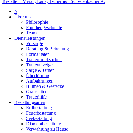
Bestatter - Meran, Lana, Tscherms - Schwienbacher A.
⌂
Über uns
Philosophie
Familiengeschichte
Team
Dienstleistungen
Vorsorge
Beratung & Betreuung
Formalitäten
Trauerdrucksachen
Traueranzeige
Särge & Urnen
Überführung
Aufbahrungen
Blumen & Gestecke
Grabstätten
Trauerhilfe
Bestattungsarten
Erdbestattung
Feuerbestattung
Seebestattung
Diamantbestattung
Verwahrung zu Hause