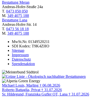
Bestattung Meran
Andreas-Hofer-Straße 24a
T.
0473 050 050
M.
349 4075 188
Bestattung Lana
Andreas-Hofer-Str. 14
T.
0473 56 18 18
M.
349 4075 188
MwSt.Nr. 01349520211
SDI Kodex: T9K4ZHO
Sitemap
Impressum
Datenschutz
Spendenaktion
Michael Louis, Marling † 06.08.2026
Roberto Battaglia, Privat † 31.07.2026
Sr. Hildegund, Franziska Gufler OT, Lana † 31.07.2026