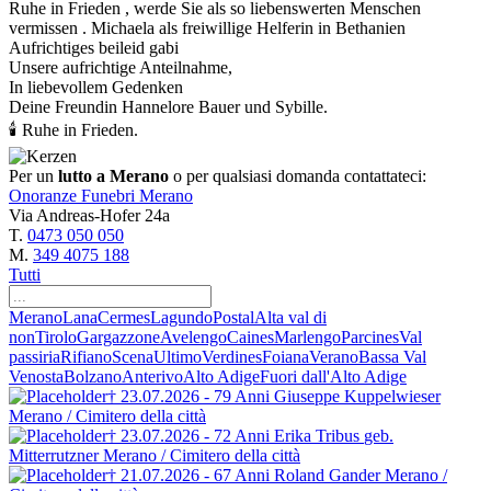
Ruhe in Frieden , werde Sie als so liebenswerten Menschen
vermissen . Michaela als freiwillige Helferin in Bethanien
Aufrichtiges beileid gabi
Unsere aufrichtige Anteilnahme,
In liebevollem Gedenken
Deine Freundin Hannelore Bauer und Sybille.
🕯 Ruhe in Frieden.
Per un
lutto a Merano
o per qualsiasi domanda contattateci:
Onoranze Funebri Merano
Via Andreas-Hofer 24a
T.
0473 050 050
M.
349 4075 188
Tutti
Merano
Lana
Cermes
Lagundo
Postal
Alta val di
non
Tirolo
Gargazzone
Avelengo
Caines
Marlengo
Parcines
Val
passiria
Rifiano
Scena
Ultimo
Verdines
Foiana
Verano
Bassa Val
Venosta
Bolzano
Anterivo
Alto Adige
Fuori dall'Alto Adige
† 23.07.2026 - 79 Anni
Giuseppe Kuppelwieser
Merano / Cimitero della città
† 23.07.2026 - 72 Anni
Erika Tribus
geb.
Mitterrutzner
Merano / Cimitero della città
† 21.07.2026 - 67 Anni
Roland Gander
Merano /