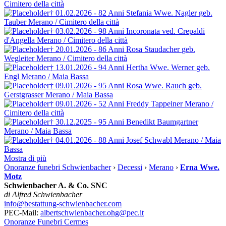
Cimitero della città
† 01.02.2026 - 82 Anni
Stefania Wwe. Nagler
geb.
Tauber
Merano / Cimitero della città
† 03.02.2026 - 98 Anni
Incoronata ved. Crepaldi
d'Angella
Merano / Cimitero della città
† 20.01.2026 - 86 Anni
Rosa Staudacher
geb.
Wegleiter
Merano / Cimitero della città
† 13.01.2026 - 94 Anni
Hertha Wwe. Werner
geb.
Engl
Merano / Maia Bassa
† 09.01.2026 - 95 Anni
Rosa Wwe. Rauch
geb.
Gerstgrasser
Merano / Maia Bassa
† 09.01.2026 - 52 Anni
Freddy Tappeiner
Merano /
Cimitero della città
† 30.12.2025 - 95 Anni
Benedikt Baumgartner
Merano / Maia Bassa
† 04.01.2026 - 88 Anni
Josef Schwabl
Merano / Maia
Bassa
Mostra di più
Onoranze funebri Schwienbacher
›
Decessi
›
Merano
›
Erna Wwe.
Motz
Schwienbacher A. & Co. SNC
di Alfred Schwienbacher
info@bestattung-schwienbacher.com
PEC-Mail:
albertschwienbacher.ohg@pec.it
Onoranze Funebri Cermes