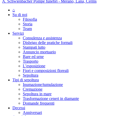
A. Schwienbacher Pompe funebri - Merano, Lana, Cerms
⌂
Su di noi
Filosofia
Storia
Team
Servizi
Consulenza e assistenza
Disbrigo delle pratiche formali
Stampati lutto
Annuncio mortuario
Bare ed urne
Trasporto
L’esposizione
Fiori e composizioni floreali
Sepoltura
Tipi di sepoltura
Inumazione/tumulazione
Cremazione
Sepoltura in mare
Trasformazione ceneri in diamante
Domande frequenti
Decessi
Anniversari