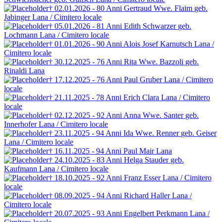
† 02.01.2026 - 80 Anni
Gertraud Wwe. Flaim
geb.
Jabinger
Lana / Cimitero locale
† 05.01.2026 - 81 Anni
Edith Schwarzer
geb.
Lochmann
Lana / Cimitero locale
† 01.01.2026 - 90 Anni
Alois Josef Karnutsch
Lana /
Cimitero locale
† 30.12.2025 - 76 Anni
Rita Wwe. Bazzoli
geb.
Rinaldi
Lana
† 17.12.2025 - 76 Anni
Paul Gruber
Lana / Cimitero
locale
† 21.11.2025 - 78 Anni
Erich Clara
Lana / Cimitero
locale
† 02.12.2025 - 92 Anni
Anna Wwe. Santer
geb.
Innerhofer
Lana / Cimitero locale
† 23.11.2025 - 94 Anni
Ida Wwe. Renner
geb. Geiser
Lana / Cimitero locale
† 16.11.2025 - 94 Anni
Paul Mair
Lana
† 24.10.2025 - 83 Anni
Helga Stauder
geb.
Kaufmann
Lana / Cimitero locale
† 18.10.2025 - 92 Anni
Franz Esser
Lana / Cimitero
locale
† 08.09.2025 - 94 Anni
Richard Haller
Lana /
Cimitero locale
† 20.07.2025 - 93 Anni
Engelbert Perkmann
Lana /