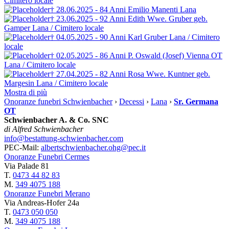
Cimitero locale
† 28.06.2025 - 84 Anni
Emilio Manenti
Lana
† 23.06.2025 - 92 Anni
Edith Wwe. Gruber
geb.
Gamper
Lana / Cimitero locale
† 04.05.2025 - 90 Anni
Karl Gruber
Lana / Cimitero
locale
† 02.05.2025 - 86 Anni
P. Oswald (Josef) Vienna OT
Lana / Cimitero locale
† 27.04.2025 - 82 Anni
Rosa Wwe. Kuntner
geb.
Margesin
Lana / Cimitero locale
Mostra di più
Onoranze funebri Schwienbacher
›
Decessi
›
Lana
›
Sr. Germana
OT
Schwienbacher A. & Co. SNC
di Alfred Schwienbacher
info@bestattung-schwienbacher.com
PEC-Mail:
albertschwienbacher.ohg@pec.it
Onoranze Funebri Cermes
Via Palade 81
T.
0473 44 82 83
M.
349 4075 188
Onoranze Funebri Merano
Via Andreas-Hofer 24a
T.
0473 050 050
M.
349 4075 188