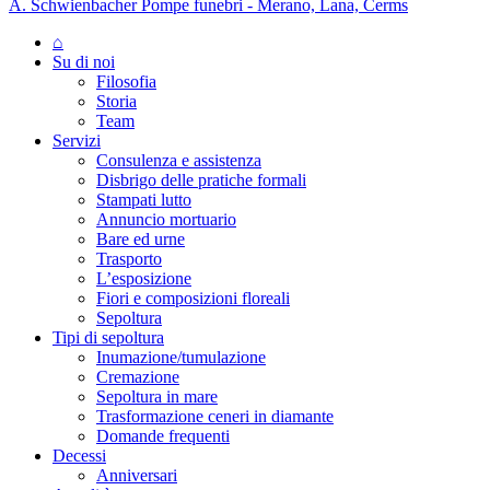
A. Schwienbacher Pompe funebri - Merano, Lana, Cerms
⌂
Su di noi
Filosofia
Storia
Team
Servizi
Consulenza e assistenza
Disbrigo delle pratiche formali
Stampati lutto
Annuncio mortuario
Bare ed urne
Trasporto
L’esposizione
Fiori e composizioni floreali
Sepoltura
Tipi di sepoltura
Inumazione/tumulazione
Cremazione
Sepoltura in mare
Trasformazione ceneri in diamante
Domande frequenti
Decessi
Anniversari