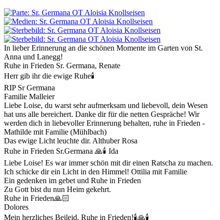
In lieber Erinnerung an die schönen Momente im Garten von St.
Anna und Lanegg!
Ruhe in Frieden Sr. Germana, Renate
Herr gib ihr die ewige Ruhe🕯️
RIP Sr Germana
Familie Malleier
Liebe Loise, du warst sehr aufmerksam und liebevoll, dein Wesen
hat uns alle bereichert. Danke dir für die netten Gespräche! Wir
werden dich in liebevoller Erinnerung behalten, ruhe in Frieden -
Mathilde mit Familie (Mühlbach)
Das ewige Licht leuchte dir. Althuber Rosa
Ruhe in Frieden Sr.Germana 🙏🕯 Ida
Liebe Loise! Es war immer schön mit dir einen Ratscha zu machen.
Ich schicke dir ein Licht in den Himmel! Ottilia mit Familie
Ein gedenken im gebet und Ruhe in Frieden
Zu Gott bist du nun Heim gekehrt.
Ruhe in Frieden🙏🏻
Dolores
Mein herzliches Beileid. Ruhe in Frieden!🕯🙏🕯