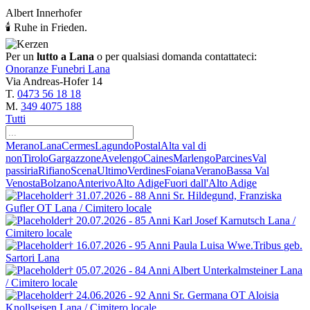
Albert Innerhofer
🕯 Ruhe in Frieden.
Per un
lutto a Lana
o per qualsiasi domanda contattateci:
Onoranze Funebri Lana
Via Andreas-Hofer 14
T.
0473 56 18 18
M.
349 4075 188
Tutti
Merano
Lana
Cermes
Lagundo
Postal
Alta val di
non
Tirolo
Gargazzone
Avelengo
Caines
Marlengo
Parcines
Val
passiria
Rifiano
Scena
Ultimo
Verdines
Foiana
Verano
Bassa Val
Venosta
Bolzano
Anterivo
Alto Adige
Fuori dall'Alto Adige
† 31.07.2026 - 88 Anni
Sr. Hildegund, Franziska
Gufler OT
Lana / Cimitero locale
† 20.07.2026 - 85 Anni
Karl Josef Karnutsch
Lana /
Cimitero locale
† 16.07.2026 - 95 Anni
Paula Luisa Wwe.Tribus
geb.
Sartori
Lana
† 05.07.2026 - 84 Anni
Albert Unterkalmsteiner
Lana
/ Cimitero locale
† 24.06.2026 - 92 Anni
Sr. Germana OT
Aloisia
Knollseisen
Lana / Cimitero locale