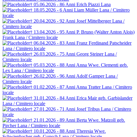
† 05.06.2026 - 86 Anni
Erich Piazzi
Lana
† 18.05.2026 - 6 Anni
Liam Müller
Lana / Cimitero
locale
† 20.04.2026 - 92 Anni
Josef Mittelberger
Lana /
Cimitero locale
† 13.04.2026 - 95 Anni
P. Bruno (Walter Anton Alois)
Frank
Lana / Cimitero locale
† 06.04.2026 - 83 Anni
Franz Ferdinand Patscheider
Lana / Cimitero locale
† 26.03.2026 - 75 Anni
Georg Steiner
Lana /
Cimitero locale
† 05.03.2026 - 88 Anni
Anna Wwe. Clementi
geb.
Lex
Lana / Cimitero locale
† 26.02.2026 - 96 Anni
Adolf Gamper
Lana /
Cimitero locale
† 01.02.2026 - 87 Anni
Anna Tratter
Lana / Cimitero
locale
† 31.01.2026 - 84 Anni
Erica Mair
geb. Garbislander
Lana / Cimitero locale
† 27.01.2026 - 71 Anni
Josef Tribus
Lana / Cimitero
locale
† 21.01.2026 - 89 Anni
Berta Wwe. Matzoll
geb.
Pircher
Lana / Cimitero locale
† 10.01.2026 - 88 Anni
Theresia Wwe.
Schwienbacher
geb. Gunsch
Lana / Cimitero locale