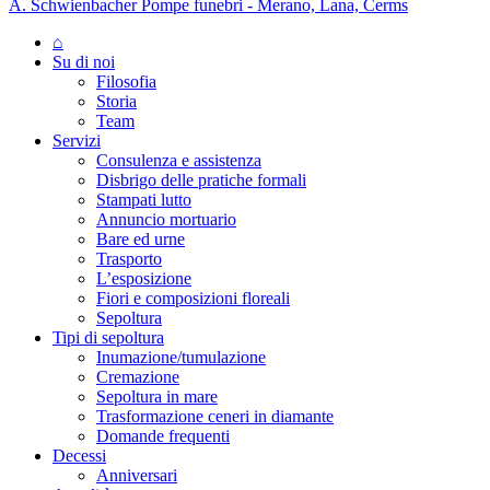
A. Schwienbacher Pompe funebri - Merano, Lana, Cerms
⌂
Su di noi
Filosofia
Storia
Team
Servizi
Consulenza e assistenza
Disbrigo delle pratiche formali
Stampati lutto
Annuncio mortuario
Bare ed urne
Trasporto
L’esposizione
Fiori e composizioni floreali
Sepoltura
Tipi di sepoltura
Inumazione/tumulazione
Cremazione
Sepoltura in mare
Trasformazione ceneri in diamante
Domande frequenti
Decessi
Anniversari