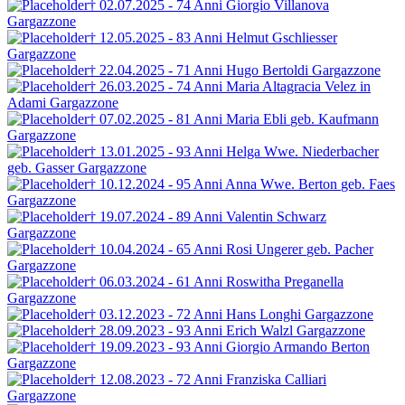
† 02.07.2025 - 74 Anni
Giorgio Villanova
Gargazzone
† 12.05.2025 - 83 Anni
Helmut Gschliesser
Gargazzone
† 22.04.2025 - 71 Anni
Hugo Bertoldi
Gargazzone
† 26.03.2025 - 74 Anni
Maria Altagracia Velez
in
Adami
Gargazzone
† 07.02.2025 - 81 Anni
Maria Ebli
geb. Kaufmann
Gargazzone
† 13.01.2025 - 93 Anni
Helga Wwe. Niederbacher
geb. Gasser
Gargazzone
† 10.12.2024 - 95 Anni
Anna Wwe. Berton
geb. Faes
Gargazzone
† 19.07.2024 - 89 Anni
Valentin Schwarz
Gargazzone
† 10.04.2024 - 65 Anni
Rosi Ungerer
geb. Pacher
Gargazzone
† 06.03.2024 - 61 Anni
Roswitha Preganella
Gargazzone
† 03.12.2023 - 72 Anni
Hans Longhi
Gargazzone
† 28.09.2023 - 93 Anni
Erich Walzl
Gargazzone
† 19.09.2023 - 93 Anni
Giorgio Armando Berton
Gargazzone
† 12.08.2023 - 72 Anni
Franziska Calliari
Gargazzone