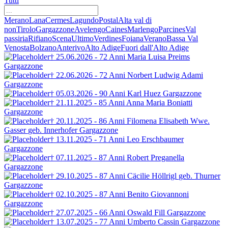
Tutti
Merano
Lana
Cermes
Lagundo
Postal
Alta val di
non
Tirolo
Gargazzone
Avelengo
Caines
Marlengo
Parcines
Val
passiria
Rifiano
Scena
Ultimo
Verdines
Foiana
Verano
Bassa Val
Venosta
Bolzano
Anterivo
Alto Adige
Fuori dall'Alto Adige
† 25.06.2026 - 72 Anni
Maria Luisa
Preims
Gargazzone
† 22.06.2026 - 72 Anni
Norbert Ludwig Adami
Gargazzone
† 05.03.2026 - 90 Anni
Karl Huez
Gargazzone
† 21.11.2025 - 85 Anni
Anna Maria Boniatti
Gargazzone
† 20.11.2025 - 86 Anni
Filomena Elisabeth Wwe.
Gasser
geb. Innerhofer
Gargazzone
† 13.11.2025 - 71 Anni
Leo
Erschbaumer
Gargazzone
† 07.11.2025 - 87 Anni
Robert
Preganella
Gargazzone
† 29.10.2025 - 87 Anni
Cäcilie Höllrigl
geb. Thurner
Gargazzone
† 02.10.2025 - 87 Anni
Benito Giovannoni
Gargazzone
† 27.07.2025 - 66 Anni
Oswald Fill
Gargazzone
† 13.07.2025 - 77 Anni
Umberto Cassin
Gargazzone