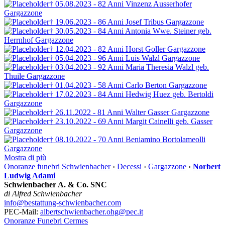
† 05.08.2023 - 82 Anni
Vinzenz Ausserhofer
Gargazzone
† 19.06.2023 - 86 Anni
Josef Tribus
Gargazzone
† 30.05.2023 - 84 Anni
Antonia Wwe. Steiner
geb.
Herrnhof
Gargazzone
† 12.04.2023 - 82 Anni
Horst Goller
Gargazzone
† 05.04.2023 - 96 Anni
Luis Walzl
Gargazzone
† 03.04.2023 - 92 Anni
Maria Theresia Walzl
geb.
Thuile
Gargazzone
† 01.04.2023 - 58 Anni
Carlo Berton
Gargazzone
† 17.02.2023 - 84 Anni
Hedwig Huez
geb. Bertoldi
Gargazzone
† 26.11.2022 - 81 Anni
Walter Gasser
Gargazzone
† 23.10.2022 - 69 Anni
Margit Cainelli
geb. Gasser
Gargazzone
† 08.10.2022 - 70 Anni
Beniamino Bortolameolli
Gargazzone
Mostra di più
Onoranze funebri Schwienbacher
›
Decessi
›
Gargazzone
›
Norbert
Ludwig Adami
Schwienbacher A. & Co. SNC
di Alfred Schwienbacher
info@bestattung-schwienbacher.com
PEC-Mail:
albertschwienbacher.ohg@pec.it
Onoranze Funebri Cermes