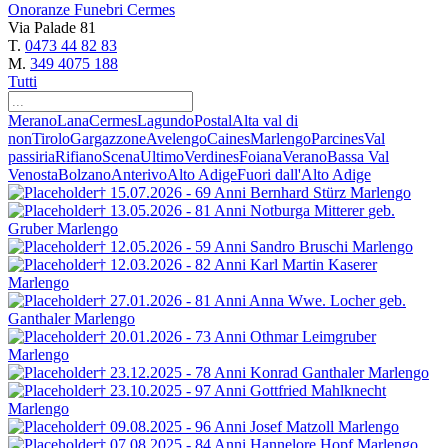
Onoranze Funebri Cermes
Via Palade 81
T.
0473 44 82 83
M.
349 4075 188
Tutti
Merano
Lana
Cermes
Lagundo
Postal
Alta val di
non
Tirolo
Gargazzone
Avelengo
Caines
Marlengo
Parcines
Val
passiria
Rifiano
Scena
Ultimo
Verdines
Foiana
Verano
Bassa Val
Venosta
Bolzano
Anterivo
Alto Adige
Fuori dall'Alto Adige
† 15.07.2026 - 69 Anni
Bernhard Stürz
Marlengo
† 13.05.2026 - 81 Anni
Notburga Mitterer
geb.
Gruber
Marlengo
† 12.05.2026 - 59 Anni
Sandro Bruschi
Marlengo
† 12.03.2026 - 82 Anni
Karl Martin Kaserer
Marlengo
† 27.01.2026 - 81 Anni
Anna Wwe. Locher
geb.
Ganthaler
Marlengo
† 20.01.2026 - 73 Anni
Othmar Leimgruber
Marlengo
† 23.12.2025 - 78 Anni
Konrad Ganthaler
Marlengo
† 23.10.2025 - 97 Anni
Gottfried Mahlknecht
Marlengo
† 09.08.2025 - 96 Anni
Josef Matzoll
Marlengo
† 07.08.2025 - 84 Anni
Hannelore Hopf
Marlengo