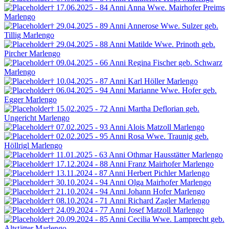
† 17.06.2025 - 84 Anni
Anna Wwe. Mairhofer
Preims
Marlengo
† 29.04.2025 - 89 Anni
Annerose Wwe. Sulzer
geb.
Tillig
Marlengo
† 29.04.2025 - 88 Anni
Matilde Wwe. Prinoth
geb.
Pircher
Marlengo
† 09.04.2025 - 66 Anni
Regina Fischer
geb. Schwarz
Marlengo
† 10.04.2025 - 87 Anni
Karl Höller
Marlengo
† 06.04.2025 - 94 Anni
Marianne Wwe. Hofer
geb.
Egger
Marlengo
† 15.02.2025 - 72 Anni
Martha Deflorian
geb.
Ungericht
Marlengo
† 07.02.2025 - 93 Anni
Alois Matzoll
Marlengo
† 02.02.2025 - 95 Anni
Rosa Wwe. Traunig
geb.
Höllrigl
Marlengo
† 11.01.2025 - 63 Anni
Othmar Hausstätter
Marlengo
† 17.12.2024 - 88 Anni
Franz Mairhofer
Marlengo
† 13.11.2024 - 87 Anni
Herbert Pichler
Marlengo
† 30.10.2024 - 94 Anni
Olga Mairhofer
Marlengo
† 21.10.2024 - 94 Anni
Johann Hofer
Marlengo
† 08.10.2024 - 71 Anni
Richard Zagler
Marlengo
† 24.09.2024 - 77 Anni
Josef Matzoll
Marlengo
† 20.09.2024 - 85 Anni
Cecilia Wwe. Lamprecht
geb.
Altstätter
Marlengo