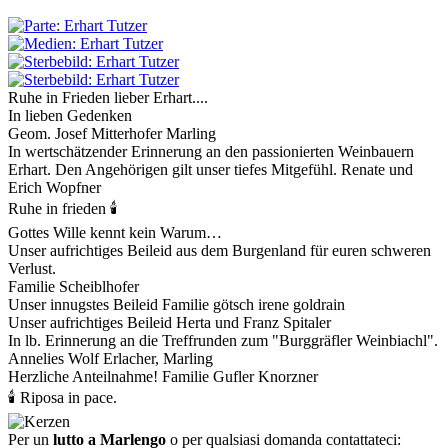
Ruhe in Frieden lieber Erhart....
In lieben Gedenken
Geom. Josef Mitterhofer Marling
In wertschätzender Erinnerung an den passionierten Weinbauern
Erhart. Den Angehörigen gilt unser tiefes Mitgefühl. Renate und
Erich Wopfner
Ruhe in frieden 🕯
Gottes Wille kennt kein Warum…
Unser aufrichtiges Beileid aus dem Burgenland für euren schweren
Verlust.
Familie Scheiblhofer
Unser innugstes Beileid Familie götsch irene goldrain
Unser aufrichtiges Beileid Herta und Franz Spitaler
In lb. Erinnerung an die Treffrunden zum "Burggräfler Weinbiachl".
Annelies Wolf Erlacher, Marling
Herzliche Anteilnahme! Familie Gufler Knorzner
🕯 Riposa in pace.
Per un
lutto a Marlengo
o per qualsiasi domanda contattateci: