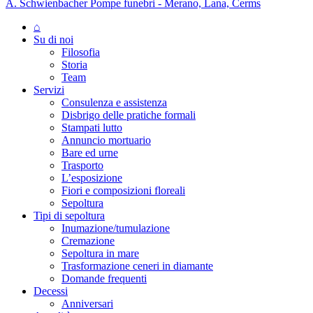
A. Schwienbacher Pompe funebri - Merano, Lana, Cerms
⌂
Su di noi
Filosofia
Storia
Team
Servizi
Consulenza e assistenza
Disbrigo delle pratiche formali
Stampati lutto
Annuncio mortuario
Bare ed urne
Trasporto
L’esposizione
Fiori e composizioni floreali
Sepoltura
Tipi di sepoltura
Inumazione/tumulazione
Cremazione
Sepoltura in mare
Trasformazione ceneri in diamante
Domande frequenti
Decessi
Anniversari