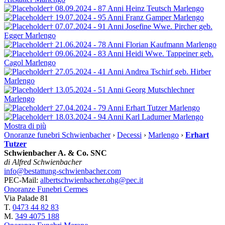
† 08.09.2024 - 87 Anni
Heinz Teutsch
Marlengo
† 19.07.2024 - 95 Anni
Franz Gamper
Marlengo
† 07.07.2024 - 91 Anni
Josefine Wwe. Pircher
geb.
Egger
Marlengo
† 21.06.2024 - 78 Anni
Florian Kaufmann
Marlengo
† 09.06.2024 - 83 Anni
Heidi Wwe. Tappeiner
geb.
Cagol
Marlengo
† 27.05.2024 - 41 Anni
Andrea Tschirf
geb. Hirber
Marlengo
† 13.05.2024 - 51 Anni
Georg Mutschlechner
Marlengo
† 27.04.2024 - 79 Anni
Erhart Tutzer
Marlengo
† 18.03.2024 - 94 Anni
Karl Ladurner
Marlengo
Mostra di più
Onoranze funebri Schwienbacher
›
Decessi
›
Marlengo
›
Erhart
Tutzer
Schwienbacher A. & Co. SNC
di Alfred Schwienbacher
info@bestattung-schwienbacher.com
PEC-Mail:
albertschwienbacher.ohg@pec.it
Onoranze Funebri Cermes
Via Palade 81
T.
0473 44 82 83
M.
349 4075 188