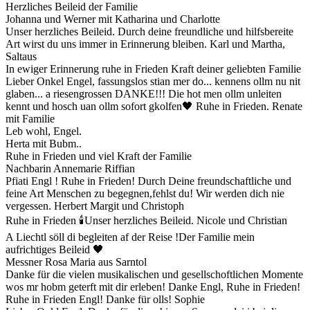
Herzliches Beileid der Familie
Johanna und Werner mit Katharina und Charlotte
Unser herzliches Beileid. Durch deine freundliche und hilfsbereite
Art wirst du uns immer in Erinnerung bleiben. Karl und Martha,
Saltaus
In ewiger Erinnerung ruhe in Frieden Kraft deiner geliebten Familie
Lieber Onkel Engel, fassungslos stian mer do... kennens ollm nu nit
glaben... a riesengrossen DANKE!!! Die hot men ollm unleiten
kennt und hosch uan ollm sofort gkolfen🖤 Ruhe in Frieden. Renate
mit Familie
Leb wohl, Engel.
Herta mit Bubm..
Ruhe in Frieden und viel Kraft der Familie
Nachbarin Annemarie Riffian
Pfiati Engl ! Ruhe in Frieden! Durch Deine freundschaftliche und
feine Art Menschen zu begegnen,fehlst du! Wir werden dich nie
vergessen. Herbert Margit und Christoph
Ruhe in Frieden 🕯️Unser herzliches Beileid. Nicole und Christian
A Liechtl söll di begleiten af der Reise !Der Familie mein
aufrichtiges Beileid 🖤
Messner Rosa Maria aus Sarntol
Danke für die vielen musikalischen und gesellschoftlichen Momente
wos mr hobm geterft mit dir erleben! Danke Engl, Ruhe in Frieden!
Ruhe in Frieden Engl! Danke für olls! Sophie