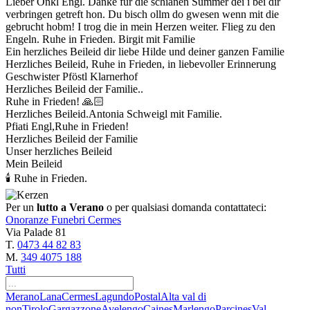
Lieber Onkl Engl. Danke für die schianen Summer dei i bei dir
verbringen getreft hon. Du bisch ollm do gwesen wenn mit die
gebrucht hobm! I trog die in mein Herzen weiter. Flieg zu den
Engeln. Ruhe in Frieden. Birgit mit Familie
Ein herzliches Beileid dir liebe Hilde und deiner ganzen Familie
Herzliches Beileid, Ruhe in Frieden, in liebevoller Erinnerung
Geschwister Pföstl Klarnerhof
Herzliches Beileid der Familie..
Ruhe in Frieden! 🙏🏻
Herzliches Beileid.Antonia Schweigl mit Familie.
Pfiati Engl,Ruhe in Frieden!
Herzliches Beileid der Familie
Unser herzliches Beileid
Mein Beileid
🕯 Ruhe in Frieden.
Per un
lutto a Verano
o per qualsiasi domanda contattateci:
Onoranze Funebri Cermes
Via Palade 81
T.
0473 44 82 83
M.
349 4075 188
Tutti
Merano
Lana
Cermes
Lagundo
Postal
Alta val di
non
Tirolo
Gargazzone
Avelengo
Caines
Marlengo
Parcines
Val