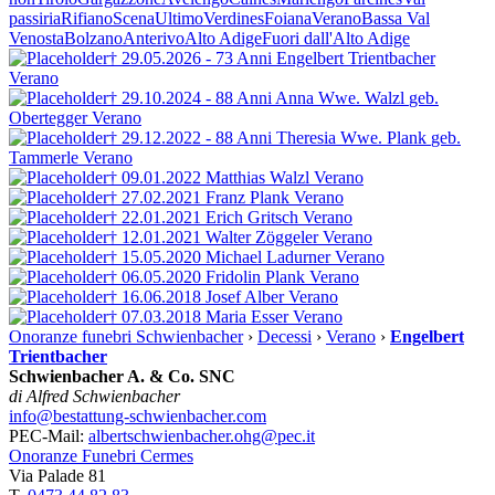
passiria
Rifiano
Scena
Ultimo
Verdines
Foiana
Verano
Bassa Val
Venosta
Bolzano
Anterivo
Alto Adige
Fuori dall'Alto Adige
† 29.05.2026 - 73 Anni
Engelbert Trientbacher
Verano
† 29.10.2024 - 88 Anni
Anna Wwe. Walzl
geb.
Obertegger
Verano
† 29.12.2022 - 88 Anni
Theresia Wwe. Plank
geb.
Tammerle
Verano
† 09.01.2022
Matthias Walzl
Verano
† 27.02.2021
Franz Plank
Verano
† 22.01.2021
Erich Gritsch
Verano
† 12.01.2021
Walter Zöggeler
Verano
† 15.05.2020
Michael Ladurner
Verano
† 06.05.2020
Fridolin Plank
Verano
† 16.06.2018
Josef Alber
Verano
† 07.03.2018
Maria Esser
Verano
Onoranze funebri Schwienbacher
›
Decessi
›
Verano
›
Engelbert
Trientbacher
Schwienbacher A. & Co. SNC
di Alfred Schwienbacher
info@bestattung-schwienbacher.com
PEC-Mail:
albertschwienbacher.ohg@pec.it
Onoranze Funebri Cermes
Via Palade 81