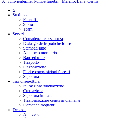
A. Schwienbacher Pompe funebri - Merano, Lana, Cerms
⌂
Su di noi
Filosofia
Storia
Team
Servizi
Consulenza e assistenza
Disbrigo delle pratiche formali
Stampati lutto
Annuncio mortuario
Bare ed urne
Trasporto
L’esposizione
Fiori e composizioni floreali
Sepoltura
Tipi di sepoltura
Inumazione/tumulazione
Cremazione
Sepoltura in mare
Trasformazione ceneri in diamante
Domande frequenti
Decessi
Anniversari