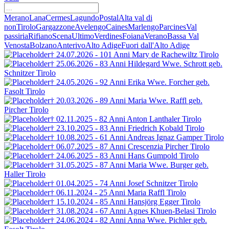
Merano
Lana
Cermes
Lagundo
Postal
Alta val di
non
Tirolo
Gargazzone
Avelengo
Caines
Marlengo
Parcines
Val
passiria
Rifiano
Scena
Ultimo
Verdines
Foiana
Verano
Bassa Val
Venosta
Bolzano
Anterivo
Alto Adige
Fuori dall'Alto Adige
† 24.07.2026 - 101 Anni
Mary de Rachewiltz
Tirolo
† 25.06.2026 - 83 Anni
Hildegard Wwe. Schrott
geb.
Schnitzer
Tirolo
† 24.05.2026 - 92 Anni
Erika Wwe. Forcher
geb.
Fasolt
Tirolo
† 20.03.2026 - 89 Anni
Maria Wwe. Raffl
geb.
Pircher
Tirolo
† 02.11.2025 - 82 Anni
Anton Lanthaler
Tirolo
† 23.10.2025 - 83 Anni
Friedrich Kobald
Tirolo
† 10.08.2025 - 61 Anni
Andreas Ignaz Gamper
Tirolo
† 06.07.2025 - 87 Anni
Crescenzia Pircher
Tirolo
† 24.06.2025 - 83 Anni
Hans Gumpold
Tirolo
† 31.05.2025 - 87 Anni
Maria Wwe. Burger
geb.
Haller
Tirolo
† 01.04.2025 - 74 Anni
Josef Schnitzer
Tirolo
† 06.11.2024 - 25 Anni
Maria Raffl
Tirolo
† 15.10.2024 - 85 Anni
Hansjörg Egger
Tirolo
† 31.08.2024 - 67 Anni
Agnes
Khuen-Belasi
Tirolo
† 24.06.2024 - 82 Anni
Anna Wwe. Pichler
geb.