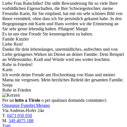
Liebe Frau Ratschiller! Die stille Bewunderung für so viele Ihrer
vorbildlichen Eigenschaften, die Ihre Schwiegertochter, meine
Freundin Karin, für Sie empfand, hat mir ein sehr schönes Bild von
Ihnen vermittelt, ohne dass ich Sie persönlich gekannt habe. In den
Begegnungen mit Karin und Hans werden wir die Erinnerung an
Sie sehr gerne lebendig halten. Pfiatgott! Margit
Es ist uns eine Freude Sie kennengelernt zu haben.
Famile Kinzler
Liebe Resi!
Danke für dein lebenslanges, unermüdliches, aufrechtes und von
Liebe getragenes Wirken im Dienst an deiner Familie. Dein Beispiel
an Willensstärke, Kraft und Würde wird uns weiter leuchten.
Ruhe in Frieden!
Karin
Ich werde deine Freude am Hochzeitstag von Hans und meiner
Mama nie vergessen. Mein herzliches Beileid der gesamten Familie.
Sonja
Ruhe in Frieden
Per un
lutto a Tirolo
o per qualsiasi domanda contattateci:
Onoranze Funebri Merano
Via Andreas-Hofer 24a
T.
0473 050 050
M.
349 4075 188
Tutti