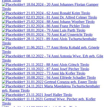
Fasolt
Tirolo
† 18.04.2024 - 20 Anni
Johannes Florian Gamper
Tirolo
† 21.03.2024 - 62 Anni
Ronald Keim
Tirolo
† 02.03.2024 - 81 Anni
Dr. Alfred Celmer
Tirolo
† 25.02.2024 - 88 Anni
Johann Wopfner
Tirolo
† 21.02.2024 - 86 Anni
Franz Pichler
Tirolo
† 18.01.2024 - 79 Anni
Luis Parth
Tirolo
† 09.01.2024 - 70 Anni
Karl Ungericht
Tirolo
† 28.11.2023 - 89 Anni
Alois Tschurtschenthaler
Tirolo
† 11.06.2023 - 77 Anni
Herta Kobald
geb. Gögele
Tirolo
† 08.12.2022 - 74 Anni
Antonia Wwe. Erb
geb. Gilg
Tirolo
† 21.11.2022 - 88 Anni
Alois Götsch
Tirolo
† 21.10.2022 - 87 Anni
Josef Pircher
Tirolo
† 19.10.2022 - 73 Anni
Ida Kofler
Tirolo
† 10.08.2022 - 94 Anni
Elfriede Schadler
Tirolo
† 31.01.2022
Gertrud Corazza geb. Egger
Tirolo
† 24.11.2021
Maria Magdalena Tschurtschenthaler
geb. Rungg
Tirolo
† 23.11.2021
Josef Haller
Tirolo
† 11.11.2021
Gertrud Wwe. Pircher
geb. Kofler
Tirolo