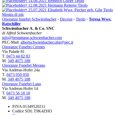
† 14.08.2021
Heinrich Gufler
Tirolo
† 12.08.2021
Hermann Reiterer
Tirolo
† 25.07.2021
Elisabeth Wwe. Pircher
geb. Gilg
Tirolo
Mostra di più
Onoranze funebri Schwienbacher
›
Decessi
›
Tirolo
›
Teresa Wwe.
Ratschiller
Schwienbacher A. & Co. SNC
di Alfred Schwienbacher
info@bestattung-schwienbacher.com
PEC-Mail:
albertschwienbacher.ohg@pec.it
Onoranze Funebri Cermes
Via Palade 81
T.
0473 44 82 83
M.
349 4075 188
Onoranze Funebri Merano
Via Andreas-Hofer 24a
T.
0473 050 050
M.
349 4075 188
Onoranze Funebri Lana
Via Andreas-Hofer 14
T.
0473 56 18 18
M.
349 4075 188
P.IVA 01349520211
Codice SDI: T9K4ZHO