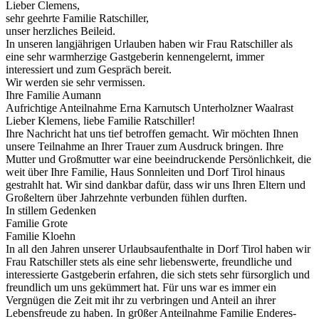
Lieber Clemens,
sehr geehrte Familie Ratschiller,
unser herzliches Beileid.
In unseren langjährigen Urlauben haben wir Frau Ratschiller als
eine sehr warmherzige Gastgeberin kennengelernt, immer
interessiert und zum Gespräch bereit.
Wir werden sie sehr vermissen.
Ihre Familie Aumann
Aufrichtige Anteilnahme Erna Karnutsch Unterholzner Waalrast
Lieber Klemens, liebe Familie Ratschiller!
Ihre Nachricht hat uns tief betroffen gemacht. Wir möchten Ihnen
unsere Teilnahme an Ihrer Trauer zum Ausdruck bringen. Ihre
Mutter und Großmutter war eine beeindruckende Persönlichkeit, die
weit über Ihre Familie, Haus Sonnleiten und Dorf Tirol hinaus
gestrahlt hat. Wir sind dankbar dafür, dass wir uns Ihren Eltern und
Großeltern über Jahrzehnte verbunden fühlen durften.
In stillem Gedenken
Familie Grote
Familie Kloehn
In all den Jahren unserer Urlaubsaufenthalte in Dorf Tirol haben wir
Frau Ratschiller stets als eine sehr liebenswerte, freundliche und
interessierte Gastgeberin erfahren, die sich stets sehr fürsorglich und
freundlich um uns gekümmert hat. Für uns war es immer ein
Vergnügen die Zeit mit ihr zu verbringen und Anteil an ihrer
Lebensfreude zu haben. In gr0ßer Anteilnahme Familie Enderes-