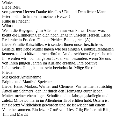
Winter
Liebe Resi,
von ganzem Herzen Danke für alles ! Du und Dein lieber Mann
Peter bleibt für immer in meinem Herzen!
Ruhe in Frieden!
Wilma
Wenn die Begegnung im Altenheim nur von kurzer Dauer war,
bleibt die Erinnerung an dich noch lange in unseren Herzen. Liebe
Resi ruhe in Frieden. Familie Pichler, Baumgarten (A)
Liebe Familie Ratschiller, wir senden Ihnen unser herzlichstes
Beileid. Ihre liebe Mutter haben wie bei einigen Urlaubsaufenthalten
kennen- und schätzen lernen dürfen. An die schönen Gespräche mit
Ihr werden wir noch lange zurückdenken, besonders wenn Sie uns
von Ihren jungen Jahren im Ausland erzählte. Ihre positive
Lebenseinstellung hat uns sehr beeindruckt. Möge Sie ruhen in
Frieden.
Mit großer Anteilnahme
Brigitte und Manfred Speicher
Lieber Hans, Markus, Werner und Clemens! Wir nehmen aufrichtig
Anteil am Schmerz, den ihr durch den Heimgang eurer lieben
Mutter, meiner ehemaligen Schulfreundin, Jahrgangskollegin und
zuletzt Mitbewohnerin im Altenheim Tirol erlitten habt. Ostern ist
für sie jetzt Wirklichkeit geworden und sie ist wieder mit eurem
Vater beisammen. Ein letzter Gruß von Liesl Gilg Pircher mit Rita,
Tini und Margit