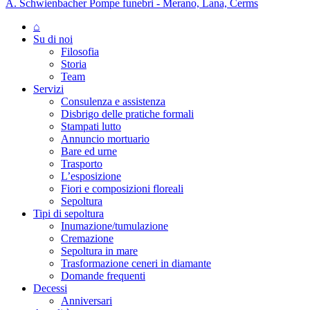
A. Schwienbacher Pompe funebri - Merano, Lana, Cerms
⌂
Su di noi
Filosofia
Storia
Team
Servizi
Consulenza e assistenza
Disbrigo delle pratiche formali
Stampati lutto
Annuncio mortuario
Bare ed urne
Trasporto
L’esposizione
Fiori e composizioni floreali
Sepoltura
Tipi di sepoltura
Inumazione/tumulazione
Cremazione
Sepoltura in mare
Trasformazione ceneri in diamante
Domande frequenti
Decessi
Anniversari