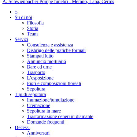
A. Schwienbacher Pompe funebri - Merano, Lana, Cerms
⌂
Su di noi
Filosofia
Storia
Team
Servizi
Consulenza e assistenza
Disbrigo delle pratiche formali
Stampati lutto
Annuncio mortuario
Bare ed urne
Trasporto
L’esposizione
Fiori e composizioni floreali
Sepoltura
Tipi di sepoltura
Inumazione/tumulazione
Cremazione
Sepoltura in mare
Trasformazione ceneri in diamante
Domande frequenti
Decessi
Anniversari