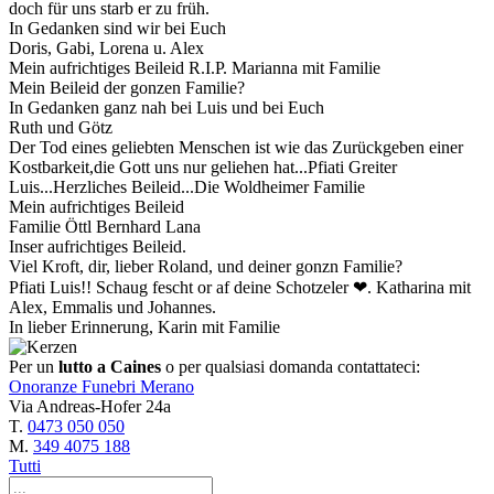
doch für uns starb er zu früh.
In Gedanken sind wir bei Euch
Doris, Gabi, Lorena u. Alex
Mein aufrichtiges Beileid R.I.P. Marianna mit Familie
Mein Beileid der gonzen Familie?
In Gedanken ganz nah bei Luis und bei Euch
Ruth und Götz
Der Tod eines geliebten Menschen ist wie das Zurückgeben einer
Kostbarkeit,die Gott uns nur geliehen hat...Pfiati Greiter
Luis...Herzliches Beileid...Die Woldheimer Familie
Mein aufrichtiges Beileid
Familie Öttl Bernhard Lana
Inser aufrichtiges Beileid.
Viel Kroft, dir, lieber Roland, und deiner gonzn Familie?
Pfiati Luis!! Schaug fescht or af deine Schotzeler ❤. Katharina mit
Alex, Emmalis und Johannes.
In lieber Erinnerung, Karin mit Familie
Per un
lutto a Caines
o per qualsiasi domanda contattateci:
Onoranze Funebri Merano
Via Andreas-Hofer 24a
T.
0473 050 050
M.
349 4075 188
Tutti