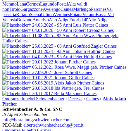
Merano
Lana
Cermes
Lagundo
Postal
Alta val di
non
Tirolo
Gargazzone
Avelengo
Caines
Marlengo
Parcines
Val
passiria
Rifiano
Scena
Ultimo
Verdines
Foiana
Verano
Bassa Val
Venosta
Bolzano
Anterivo
Alto Adige
Fuori dall'Alto Adige
† 24.03.2026 - 95 Anni
Luis Platter
Caines
† 04.01.2026 - 50 Anni
Robert Crepaz
Caines
† 11.08.2025 - 82 Anni
Anna Wwe. Pircher
geb.
Haller
Caines
† 25.03.2025 - 68 Anni
Gottfried Zagler
Caines
† 11.01.2024 - 93 Anni
Johann Höllrigl
Caines
† 04.02.2023 - 95 Anni
Peter Höllrigl
Caines
† 20.01.2022
Johann Pircher
Caines
† 05.12.2021
Rosa Wwe. Maggi geb. Pircher
Caines
† 27.09.2021
Josef Schrott
Caines
† 19.02.2021
Johann Gufler
Caines
† 05.06.2019
Alois Jakob Pircher
Caines
† 20.05.2018
Ida Platter
geb. Frei
Caines
† 30.11.2017
Berta Marsoner
Caines
Onoranze funebri Schwienbacher
›
Decessi
›
Caines
›
Alois Jakob
Pircher
Schwienbacher A. & Co. SNC
di Alfred Schwienbacher
info@bestattung-schwienbacher.com
PEC-Mail:
albertschwienbacher.ohg@pec.it
Onoranze Funebri Cermes