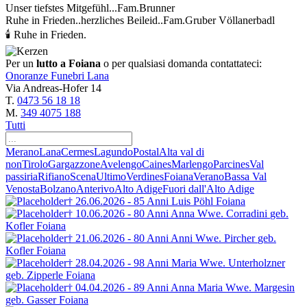
Unser tiefstes Mitgefühl...Fam.Brunner
Ruhe in Frieden..herzliches Beileid..Fam.Gruber Völlanerbadl
🕯 Ruhe in Frieden.
Per un
lutto a Foiana
o per qualsiasi domanda contattateci:
Onoranze Funebri Lana
Via Andreas-Hofer 14
T.
0473 56 18 18
M.
349 4075 188
Tutti
Merano
Lana
Cermes
Lagundo
Postal
Alta val di
non
Tirolo
Gargazzone
Avelengo
Caines
Marlengo
Parcines
Val
passiria
Rifiano
Scena
Ultimo
Verdines
Foiana
Verano
Bassa Val
Venosta
Bolzano
Anterivo
Alto Adige
Fuori dall'Alto Adige
† 26.06.2026 - 85 Anni
Luis Pöhl
Foiana
† 10.06.2026 - 80 Anni
Anna Wwe. Corradini
geb.
Kofler
Foiana
† 21.06.2026 - 80 Anni
Anni Wwe. Pircher
geb.
Kofler
Foiana
† 28.04.2026 - 98 Anni
Maria Wwe. Unterholzner
geb. Zipperle
Foiana
† 04.04.2026 - 89 Anni
Anna Maria Wwe. Margesin
geb. Gasser
Foiana