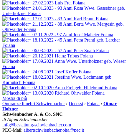
† 27.02.2023
Luis Frei
Foiana
† 24.01.2023 - 93 Anni
Rosa Wwe. Gassebner
geb.
Unterholzner
Foiana
† 17.01.2023 - 83 Anni
Karl Braun
Foiana
† 21.12.2022 - 88 Anni
Berta Wwe. Margesin
geb.
Ohrwalder
Foiana
† 07.11.2022 - 97 Anni
Josef Malleier
Foiana
† 18.10.2022 - 45 Anni
Petra Prantl
geb. Larcher
Foiana
† 06.03.2022 - 57 Anni
Peter Spath
Foiana
† 20.12.2021
Heinz Tribus
Foiana
† 17.09.2021
Anna Wwe. Unterholzner
geb. Wieser
Foiana
† 24.08.2021
Josef Kofler
Foiana
† 18.02.2021
Josefine Wwe. Lochmann
geb.
Karnutsch
Foiana
† 02.10.2020
Anna Frei
geb. Hillebrand
Foiana
† 13.09.2020
Richard Ohrwalder
Foiana
Mostra di più
Onoranze funebri Schwienbacher
›
Decessi
›
Foiana
›
Otmar
Holzner
Schwienbacher A. & Co. SNC
di Alfred Schwienbacher
info@bestattung-schwienbacher.com
PEC-Mail:
albertschwienbacher.ohg@pec.it