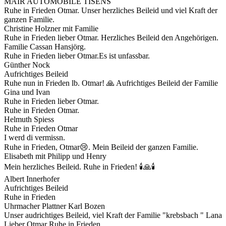
MAIR AUTOMOBILE TISENS
Ruhe in Frieden Otmar. Unser herzliches Beileid und viel Kraft der
ganzen Familie.
Christine Holzner mit Familie
Ruhe in Frieden lieber Otmar. Herzliches Beileid den Angehörigen.
Familie Cassan Hansjörg.
Ruhe in Frieden lieber Otmar.Es ist unfassbar.
Günther Nock
Aufrichtiges Beileid
Ruhe nun in Frieden lb. Otmar! 🙏 Aufrichtiges Beileid der Familie
Gina und Ivan
Ruhe in Frieden lieber Otmar.
Ruhe in Frieden Otmar.
Helmuth Spiess
Ruhe in Frieden Otmar
I werd di vermissn.
Ruhe in Frieden, Otmar😢. Mein Beileid der ganzen Familie.
Elisabeth mit Philipp und Henry
Mein herzliches Beileid. Ruhe in Frieden! 🕯️🙏🕯️
Albert Innerhofer
Aufrichtiges Beileid
Ruhe in Frieden
Uhrmacher Plattner Karl Bozen
Unser audrichtiges Beileid, viel Kraft der Familie "krebsbach " Lana
Lieber Otmar Ruhe in Frieden