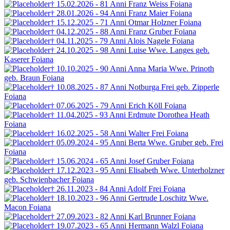
† 15.02.2026 - 81 Anni
Franz Weiss
Foiana
† 28.01.2026 - 94 Anni
Franz Maier
Foiana
† 15.12.2025 - 71 Anni
Otmar Holzner
Foiana
† 04.12.2025 - 88 Anni
Franz Gruber
Foiana
† 04.11.2025 - 79 Anni
Alois Nagele
Foiana
† 24.10.2025 - 98 Anni
Luise Wwe. Langes
geb.
Kaserer
Foiana
† 10.10.2025 - 90 Anni
Anna Maria Wwe. Prinoth
geb. Braun
Foiana
† 10.08.2025 - 87 Anni
Notburga Frei
geb. Zipperle
Foiana
† 07.06.2025 - 79 Anni
Erich Köll
Foiana
† 11.04.2025 - 93 Anni
Erdmute Dorothea Heath
Foiana
† 16.02.2025 - 58 Anni
Walter Frei
Foiana
† 05.09.2024 - 95 Anni
Berta Wwe. Gruber
geb. Frei
Foiana
† 15.06.2024 - 65 Anni
Josef Gruber
Foiana
† 17.12.2023 - 95 Anni
Elisabeth Wwe. Unterholzner
geb. Schwienbacher
Foiana
† 26.11.2023 - 84 Anni
Adolf Frei
Foiana
† 18.10.2023 - 96 Anni
Gertrude Loschitz Wwe.
Macon
Foiana
† 27.09.2023 - 82 Anni
Karl Brunner
Foiana
† 19.07.2023 - 65 Anni
Hermann Walzl
Foiana