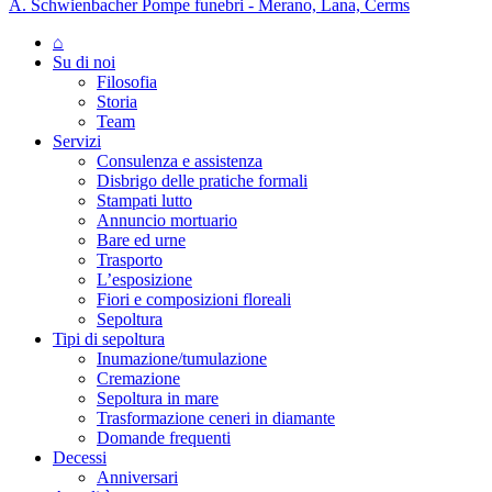
A. Schwienbacher Pompe funebri - Merano, Lana, Cerms
⌂
Su di noi
Filosofia
Storia
Team
Servizi
Consulenza e assistenza
Disbrigo delle pratiche formali
Stampati lutto
Annuncio mortuario
Bare ed urne
Trasporto
L’esposizione
Fiori e composizioni floreali
Sepoltura
Tipi di sepoltura
Inumazione/tumulazione
Cremazione
Sepoltura in mare
Trasformazione ceneri in diamante
Domande frequenti
Decessi
Anniversari