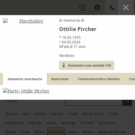
In memoria di
Ottilie Pircher
Libro delle condoglianze
* 16.02.1955
† 04.05.2026
All'età di 71 anni
Necrologi Merano e dintorni
Verdines
Accendere una candela (15)
Annuncio mortuario
Inserzione
Commemorativo funebre
Can
TUTTI
Merano
Lana
Cermes
Lagundo
Postal
Alta val di non
Tirolo
Gargazzone
Avelengo
Caines
Marlengo
Parcines
Val passiria
Rifiano
Scena
Ultimo
Verdines
Foiana
Verano
Bassa Val Venosta