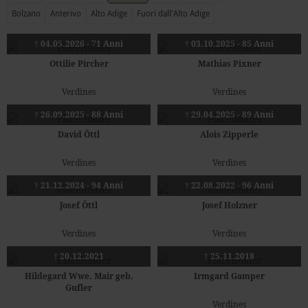
Bolzano
Anterivo
Alto Adige
Fuori dall'Alto Adige
† 04.05.2026 - 71 Anni
† 03.10.2025 - 85 Anni
Ottilie Pircher
Mathias Pixner
Verdines
Verdines
† 26.09.2025 - 88 Anni
† 29.04.2025 - 89 Anni
David Öttl
Alois Zipperle
Verdines
Verdines
† 21.12.2024 - 94 Anni
† 22.08.2022 - 96 Anni
Josef Öttl
Josef Holzner
Verdines
Verdines
† 20.12.2021
† 25.11.2018
Hildegard Wwe. Mair geb.
Irmgard Gamper
Gufler
Verdines