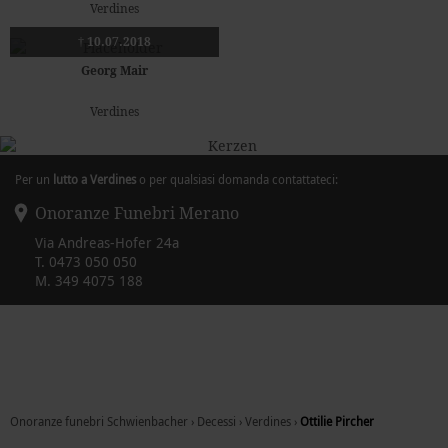
Verdines
† 10.07.2018
Georg Mair
Verdines
Per un
lutto a Verdines
o per qualsiasi domanda contattateci:
Onoranze Funebri Merano
Via Andreas-Hofer 24a
T.
0473 050 050
M.
349 4075 188
Onoranze funebri Schwienbacher
›
Decessi
›
Verdines
›
Ottilie Pircher