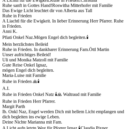
A Lichtll für die Ewigkeit.Ruhe in Frieden.Christina
Ruhe sanft in Gottes Hand!Roswitha Mitterhofer mit Familie
Das Ewige Licht leuchtet dir von Alberta aus Tall
Ruhe in Frieden
A Liachtl für die Ewigkeit. In lieber Erinnerung Herr Pfarrer. Ruhe
in Frieden.
Anni K.
Pfiati Onkel Naz.Mögen Engel dich begleiten.🕯
Mein herzlichstes Beileid
Ruhe in Frieden. In dankbarer Erinnerung Fam.Öttl Martin
Unser aufrichtiges Beileid!
Uli und Monika Matzoll mit Familie
Gute Reise Onkel Ignaz,
mögen Engel dich begleiten.
Maria-Luise mit Familie
Ruhe in Frieden 🙏🕯️
A.I.
Ruhe in Frieden Onkel Natz 🕯🙏 Waltraud mit Familie
Ruhe in Frieden Herr Pfarrer.
Margit Parth
Ib. Onkl Naz, Engel werden Dich mit hellem Licht empfangen und
dich begleiten ins ewige Leben.
Deine Nichte Marianna mit Fam.
A Licht aufn letztn Weg für Pforrer Ignaz 🕯Claudia Pixner