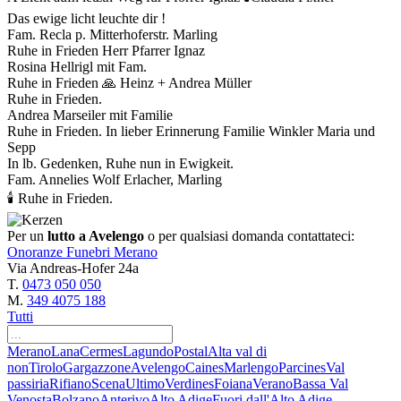
Das ewige licht leuchte dir !
Fam. Recla p. Mitterhoferstr. Marling
Ruhe in Frieden Herr Pfarrer Ignaz
Rosina Hellrigl mit Fam.
Ruhe in Frieden 🙏 Heinz + Andrea Müller
Ruhe in Frieden.
Andrea Marseiler mit Familie
Ruhe in Frieden. In lieber Erinnerung Familie Winkler Maria und
Sepp
In lb. Gedenken, Ruhe nun in Ewigkeit.
Fam. Annelies Wolf Erlacher, Marling
🕯 Ruhe in Frieden.
Per un
lutto a Avelengo
o per qualsiasi domanda contattateci:
Onoranze Funebri Merano
Via Andreas-Hofer 24a
T.
0473 050 050
M.
349 4075 188
Tutti
Merano
Lana
Cermes
Lagundo
Postal
Alta val di
non
Tirolo
Gargazzone
Avelengo
Caines
Marlengo
Parcines
Val
passiria
Rifiano
Scena
Ultimo
Verdines
Foiana
Verano
Bassa Val
Venosta
Bolzano
Anterivo
Alto Adige
Fuori dall'Alto Adige