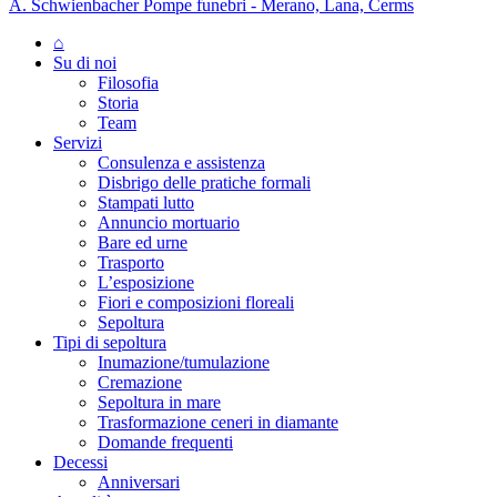
A. Schwienbacher Pompe funebri - Merano, Lana, Cerms
⌂
Su di noi
Filosofia
Storia
Team
Servizi
Consulenza e assistenza
Disbrigo delle pratiche formali
Stampati lutto
Annuncio mortuario
Bare ed urne
Trasporto
L’esposizione
Fiori e composizioni floreali
Sepoltura
Tipi di sepoltura
Inumazione/tumulazione
Cremazione
Sepoltura in mare
Trasformazione ceneri in diamante
Domande frequenti
Decessi
Anniversari