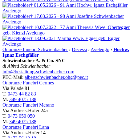
† 01.05.2026 - 91 Anni
Hochw. Ignaz Eschgfäller
Avelengo
† 17.03.2025 - 98 Anni
Josefine Schwienbacher
Avelengo
† 10.07.2022 - 77 Anni
Theresia Wwe. Obertegger
geb. Kienzl
Avelengo
† 18.09.2021
Martha Wwe. Egger
geb. Egger
Avelengo
Onoranze funebri Schwienbacher
›
Decessi
›
Avelengo
›
Hochw.
Ignaz Eschgfäller
Schwienbacher A. & Co. SNC
di Alfred Schwienbacher
info@bestattung-schwienbacher.com
PEC-Mail:
albertschwienbacher.ohg@pec.it
Onoranze Funebri Cermes
Via Palade 81
T.
0473 44 82 83
M.
349 4075 188
Onoranze Funebri Merano
Via Andreas-Hofer 24a
T.
0473 050 050
M.
349 4075 188
Onoranze Funebri Lana
Via Andreas-Hofer 14