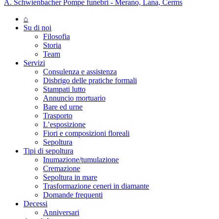
A. Schwienbacher Pompe funebri - Merano, Lana, Cerms
⌂
Su di noi
Filosofia
Storia
Team
Servizi
Consulenza e assistenza
Disbrigo delle pratiche formali
Stampati lutto
Annuncio mortuario
Bare ed urne
Trasporto
L’esposizione
Fiori e composizioni floreali
Sepoltura
Tipi di sepoltura
Inumazione/tumulazione
Cremazione
Sepoltura in mare
Trasformazione ceneri in diamante
Domande frequenti
Decessi
Anniversari