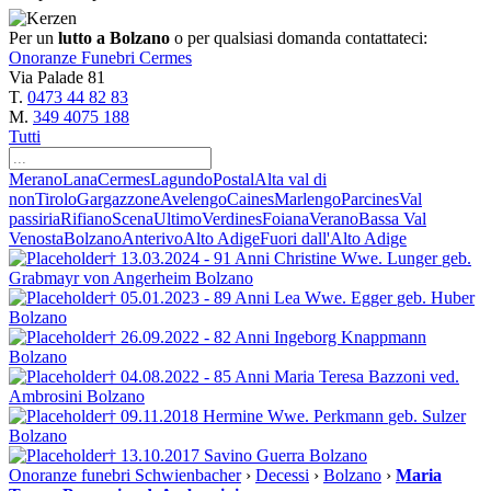
Per un
lutto a Bolzano
o per qualsiasi domanda contattateci:
Onoranze Funebri Cermes
Via Palade 81
T.
0473 44 82 83
M.
349 4075 188
Tutti
Merano
Lana
Cermes
Lagundo
Postal
Alta val di
non
Tirolo
Gargazzone
Avelengo
Caines
Marlengo
Parcines
Val
passiria
Rifiano
Scena
Ultimo
Verdines
Foiana
Verano
Bassa Val
Venosta
Bolzano
Anterivo
Alto Adige
Fuori dall'Alto Adige
† 13.03.2024 - 91 Anni
Christine Wwe. Lunger
geb.
Grabmayr von Angerheim
Bolzano
† 05.01.2023 - 89 Anni
Lea Wwe. Egger
geb. Huber
Bolzano
† 26.09.2022 - 82 Anni
Ingeborg Knappmann
Bolzano
† 04.08.2022 - 85 Anni
Maria Teresa Bazzoni ved.
Ambrosini
Bolzano
† 09.11.2018
Hermine Wwe. Perkmann
geb. Sulzer
Bolzano
† 13.10.2017
Savino Guerra
Bolzano
Onoranze funebri Schwienbacher
›
Decessi
›
Bolzano
›
Maria