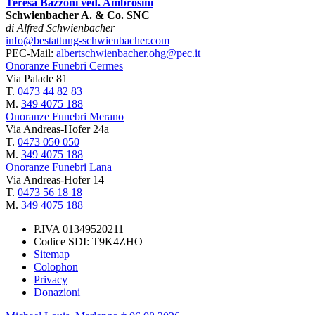
Teresa Bazzoni ved. Ambrosini
Schwienbacher A. & Co. SNC
di Alfred Schwienbacher
info@bestattung-schwienbacher.com
PEC-Mail:
albertschwienbacher.ohg@pec.it
Onoranze Funebri Cermes
Via Palade 81
T.
0473 44 82 83
M.
349 4075 188
Onoranze Funebri Merano
Via Andreas-Hofer 24a
T.
0473 050 050
M.
349 4075 188
Onoranze Funebri Lana
Via Andreas-Hofer 14
T.
0473 56 18 18
M.
349 4075 188
P.IVA 01349520211
Codice SDI: T9K4ZHO
Sitemap
Colophon
Privacy
Donazioni