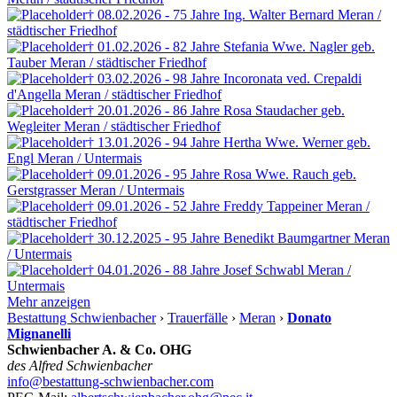
† 08.02.2026 - 75 Jahre
Ing. Walter Bernard
Meran /
städtischer Friedhof
† 01.02.2026 - 82 Jahre
Stefania Wwe. Nagler
geb.
Tauber
Meran / städtischer Friedhof
† 03.02.2026 - 98 Jahre
Incoronata ved. Crepaldi
d'Angella
Meran / städtischer Friedhof
† 20.01.2026 - 86 Jahre
Rosa Staudacher
geb.
Wegleiter
Meran / städtischer Friedhof
† 13.01.2026 - 94 Jahre
Hertha Wwe. Werner
geb.
Engl
Meran / Untermais
† 09.01.2026 - 95 Jahre
Rosa Wwe. Rauch
geb.
Gerstgrasser
Meran / Untermais
† 09.01.2026 - 52 Jahre
Freddy Tappeiner
Meran /
städtischer Friedhof
† 30.12.2025 - 95 Jahre
Benedikt Baumgartner
Meran
/ Untermais
† 04.01.2026 - 88 Jahre
Josef Schwabl
Meran /
Untermais
Mehr anzeigen
Bestattung Schwienbacher
›
Trauerfälle
›
Meran
›
Donato
Mignanelli
Schwienbacher A. & Co. OHG
des Alfred Schwienbacher
info@bestattung-schwienbacher.com