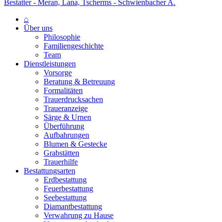
Bestatter - Meran, Lana, Tscherms - Schwienbacher A.
⌂
Über uns
Philosophie
Familiengeschichte
Team
Dienstleistungen
Vorsorge
Beratung & Betreuung
Formalitäten
Trauerdrucksachen
Traueranzeige
Särge & Urnen
Überführung
Aufbahrungen
Blumen & Gestecke
Grabstätten
Trauerhilfe
Bestattungsarten
Erdbestattung
Feuerbestattung
Seebestattung
Diamantbestattung
Verwahrung zu Hause