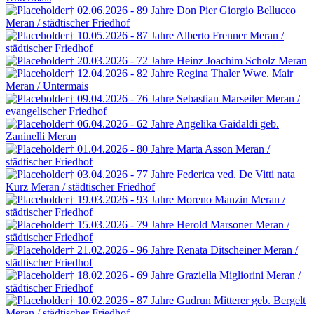
† 02.06.2026 - 89 Jahre
Don Pier Giorgio Bellucco
Meran / städtischer Friedhof
† 10.05.2026 - 87 Jahre
Alberto Frenner
Meran /
städtischer Friedhof
† 20.03.2026 - 72 Jahre
Heinz Joachim Scholz
Meran
† 12.04.2026 - 82 Jahre
Regina Thaler
Wwe. Mair
Meran / Untermais
† 09.04.2026 - 76 Jahre
Sebastian Marseiler
Meran /
evangelischer Friedhof
† 06.04.2026 - 62 Jahre
Angelika Gaidaldi
geb.
Zaninelli
Meran
† 01.04.2026 - 80 Jahre
Marta Asson
Meran /
städtischer Friedhof
† 03.04.2026 - 77 Jahre
Federica ved. De Vitti
nata
Kurz
Meran / städtischer Friedhof
† 19.03.2026 - 93 Jahre
Moreno Manzin
Meran /
städtischer Friedhof
† 15.03.2026 - 79 Jahre
Herold Marsoner
Meran /
städtischer Friedhof
† 21.02.2026 - 96 Jahre
Renata Ditscheiner
Meran /
städtischer Friedhof
† 18.02.2026 - 69 Jahre
Graziella Migliorini
Meran /
städtischer Friedhof
† 10.02.2026 - 87 Jahre
Gudrun Mitterer
geb. Bergelt
Meran / städtischer Friedhof