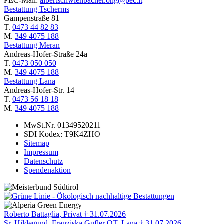
PEC-Mail:
albertschwienbacher.ohg@pec.it
Bestattung Tscherms
Gampenstraße 81
T.
0473 44 82 83
M.
349 4075 188
Bestattung Meran
Andreas-Hofer-Straße 24a
T.
0473 050 050
M.
349 4075 188
Bestattung Lana
Andreas-Hofer-Str. 14
T.
0473 56 18 18
M.
349 4075 188
MwSt.Nr. 01349520211
SDI Kodex: T9K4ZHO
Sitemap
Impressum
Datenschutz
Spendenaktion
Roberto Battaglia, Privat † 31.07.2026
Sr. Hildegund, Franziska Gufler OT, Lana † 31.07.2026