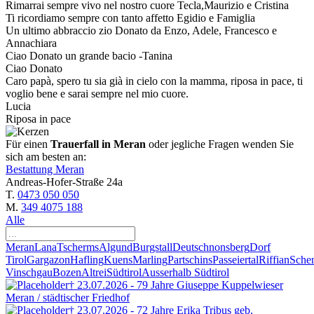
Rimarrai sempre vivo nel nostro cuore Tecla,Maurizio e Cristina
Ti ricordiamo sempre con tanto affetto Egidio e Famiglia
Un ultimo abbraccio zio Donato da Enzo, Adele, Francesco e
Annachiara
Ciao Donato un grande bacio -Tanina
Ciao Donato
Caro papà, spero tu sia già in cielo con la mamma, riposa in pace, ti
voglio bene e sarai sempre nel mio cuore.
Lucia
Riposa in pace
Für einen
Trauerfall in Meran
oder jegliche Fragen wenden Sie
sich am besten an:
Bestattung Meran
Andreas-Hofer-Straße 24a
T.
0473 050 050
M.
349 4075 188
Alle
Meran
Lana
Tscherms
Algund
Burgstall
Deutschnonsberg
Dorf
Tirol
Gargazon
Hafling
Kuens
Marling
Partschins
Passeiertal
Riffian
Sche
Vinschgau
Bozen
Altrei
Südtirol
Ausserhalb Südtirol
† 23.07.2026 - 79 Jahre
Giuseppe Kuppelwieser
Meran / städtischer Friedhof
† 23.07.2026 - 72 Jahre
Erika Tribus
geb.