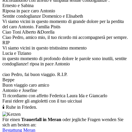
Ricordandolo con affetto e simpatia sentite condoglianze .
Ernesto e Sabina
Riposa in pace caro Antonio
Sentite condoglianze Domenico e Elisabeth
Vi siamo vicini in questo momento di grande dolore per la perdita
del caro Antonio. Familia Pistis
Ciao Toni Alberto &Dorella
Ciao Pedro, amico mio, il tuo ricordo mi accompagnerà per sempre.
RIP
Vi siamo vicini in questo tristissimo momento
Lucia e Tiziano
in questo momento di profondo dolore le parole sono inutili, sentite
condoglianze! ripoa in pace Antonio
ciao Pedro, fai buon viaggio. R.I.P.
Beppe
Buon viaggio caro amico
Antonio e Josefine
Ti ricordiamo con affetto Federica Laura Ida e Giancarlo
Farai ridere gli angioletti con il tuo uicciuai
🕯 Ruhe in Frieden.
Für einen
Trauerfall in Meran
oder jegliche Fragen wenden Sie
sich am besten an:
Bestattung Meran