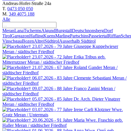
Andreas-Hofer-Straße 24a
T.
0473 050 050
M.
349 4075 188
Alle
Meran
Lana
Tscherms
Algund
Burgstall
Deutschnonsberg
Dorf
Tirol
Gargazon
Hafling
Kuens
Marling
Partschins
Passeiertal
Riffian
Sche
Vinschgau
Bozen
Altrei
Südtirol
Ausserhalb Südtirol
† 23.07.2026 - 79 Jahre
Giuseppe Kuppelwieser
Meran / städtischer Friedhof
† 23.07.2026 - 72 Jahre
Erika Tribus
geb.
Mitterrutzner
Meran / städtischer Friedhof
† 21.07.2026 - 67 Jahre
Roland Gander
Meran /
städtischer Friedhof
† 06.07.2026 - 83 Jahre
Clemente Sebastiani
Meran /
städtischer Friedhof
† 09.07.2026 - 88 Jahre
Franco Zanini
Meran /
städtischer Friedhof
† 05.07.2026 - 85 Jahre
Dr. Arch. Dieter Vinatzer
Meran / städtischer Friedhof
† 03.07.2026 - 77 Jahre
Irene Carli Klotzner
Wwe.
Gratz
Meran / Untermais
† 20.06.2026 - 91 Jahre
Maria Wwe. Fraschio
geb.
Haller
Meran / städtischer Friedhof
† 01.06.2026 - 88 Jahre
Anna Wwe. Orrú
geb.