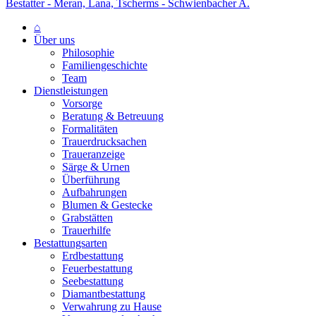
Bestatter - Meran, Lana, Tscherms - Schwienbacher A.
⌂
Über uns
Philosophie
Familiengeschichte
Team
Dienstleistungen
Vorsorge
Beratung & Betreuung
Formalitäten
Trauerdrucksachen
Traueranzeige
Särge & Urnen
Überführung
Aufbahrungen
Blumen & Gestecke
Grabstätten
Trauerhilfe
Bestattungsarten
Erdbestattung
Feuerbestattung
Seebestattung
Diamantbestattung
Verwahrung zu Hause