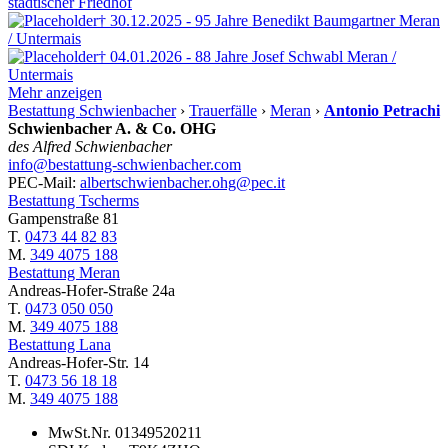
städtischer Friedhof
† 30.12.2025 - 95 Jahre
Benedikt Baumgartner
Meran
/ Untermais
† 04.01.2026 - 88 Jahre
Josef Schwabl
Meran /
Untermais
Mehr anzeigen
Bestattung Schwienbacher
›
Trauerfälle
›
Meran
›
Antonio Petrachi
Schwienbacher A. & Co. OHG
des Alfred Schwienbacher
info@bestattung-schwienbacher.com
PEC-Mail:
albertschwienbacher.ohg@pec.it
Bestattung Tscherms
Gampenstraße 81
T.
0473 44 82 83
M.
349 4075 188
Bestattung Meran
Andreas-Hofer-Straße 24a
T.
0473 050 050
M.
349 4075 188
Bestattung Lana
Andreas-Hofer-Str. 14
T.
0473 56 18 18
M.
349 4075 188
MwSt.Nr. 01349520211