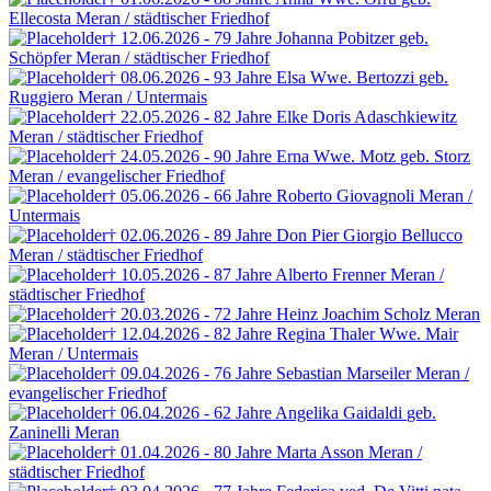
Ellecosta
Meran / städtischer Friedhof
† 12.06.2026 - 79 Jahre
Johanna Pobitzer
geb.
Schöpfer
Meran / städtischer Friedhof
† 08.06.2026 - 93 Jahre
Elsa Wwe. Bertozzi
geb.
Ruggiero
Meran / Untermais
† 22.05.2026 - 82 Jahre
Elke Doris Adaschkiewitz
Meran / städtischer Friedhof
† 24.05.2026 - 90 Jahre
Erna Wwe. Motz
geb. Storz
Meran / evangelischer Friedhof
† 05.06.2026 - 66 Jahre
Roberto Giovagnoli
Meran /
Untermais
† 02.06.2026 - 89 Jahre
Don Pier Giorgio Bellucco
Meran / städtischer Friedhof
† 10.05.2026 - 87 Jahre
Alberto Frenner
Meran /
städtischer Friedhof
† 20.03.2026 - 72 Jahre
Heinz Joachim Scholz
Meran
† 12.04.2026 - 82 Jahre
Regina Thaler
Wwe. Mair
Meran / Untermais
† 09.04.2026 - 76 Jahre
Sebastian Marseiler
Meran /
evangelischer Friedhof
† 06.04.2026 - 62 Jahre
Angelika Gaidaldi
geb.
Zaninelli
Meran
† 01.04.2026 - 80 Jahre
Marta Asson
Meran /
städtischer Friedhof