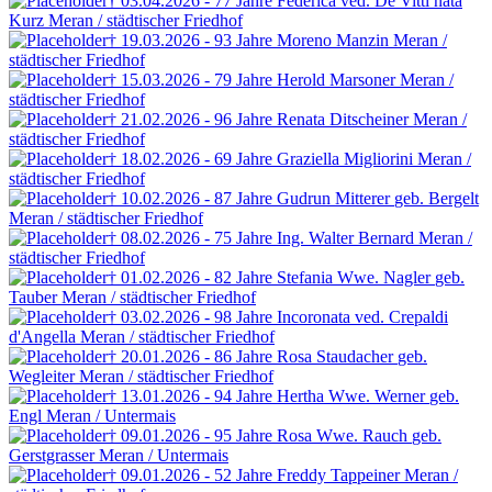
† 03.04.2026 - 77 Jahre
Federica ved. De Vitti
nata
Kurz
Meran / städtischer Friedhof
† 19.03.2026 - 93 Jahre
Moreno Manzin
Meran /
städtischer Friedhof
† 15.03.2026 - 79 Jahre
Herold Marsoner
Meran /
städtischer Friedhof
† 21.02.2026 - 96 Jahre
Renata Ditscheiner
Meran /
städtischer Friedhof
† 18.02.2026 - 69 Jahre
Graziella Migliorini
Meran /
städtischer Friedhof
† 10.02.2026 - 87 Jahre
Gudrun Mitterer
geb. Bergelt
Meran / städtischer Friedhof
† 08.02.2026 - 75 Jahre
Ing. Walter Bernard
Meran /
städtischer Friedhof
† 01.02.2026 - 82 Jahre
Stefania Wwe. Nagler
geb.
Tauber
Meran / städtischer Friedhof
† 03.02.2026 - 98 Jahre
Incoronata ved. Crepaldi
d'Angella
Meran / städtischer Friedhof
† 20.01.2026 - 86 Jahre
Rosa Staudacher
geb.
Wegleiter
Meran / städtischer Friedhof
† 13.01.2026 - 94 Jahre
Hertha Wwe. Werner
geb.
Engl
Meran / Untermais
† 09.01.2026 - 95 Jahre
Rosa Wwe. Rauch
geb.
Gerstgrasser
Meran / Untermais
† 09.01.2026 - 52 Jahre
Freddy Tappeiner
Meran /