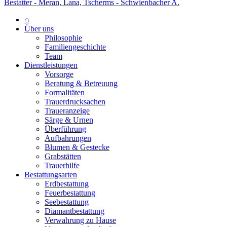
Bestatter - Meran, Lana, Tscherms - Schwienbacher A.
⌂
Über uns
Philosophie
Familiengeschichte
Team
Dienstleistungen
Vorsorge
Beratung & Betreuung
Formalitäten
Trauerdrucksachen
Traueranzeige
Särge & Urnen
Überführung
Aufbahrungen
Blumen & Gestecke
Grabstätten
Trauerhilfe
Bestattungsarten
Erdbestattung
Feuerbestattung
Seebestattung
Diamantbestattung
Verwahrung zu Hause