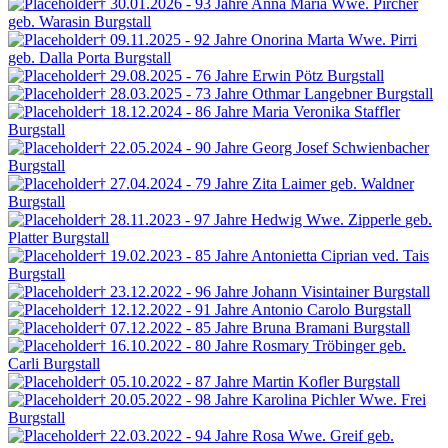
† 30.01.2026 - 93 Jahre
Anna Maria Wwe. Pircher
geb. Warasin
Burgstall
† 09.11.2025 - 92 Jahre
Onorina Marta Wwe. Pirri
geb. Dalla Porta
Burgstall
† 29.08.2025 - 76 Jahre
Erwin Pötz
Burgstall
† 28.03.2025 - 73 Jahre
Othmar Langebner
Burgstall
† 18.12.2024 - 86 Jahre
Maria Veronika Staffler
Burgstall
† 22.05.2024 - 90 Jahre
Georg Josef Schwienbacher
Burgstall
† 27.04.2024 - 79 Jahre
Zita Laimer
geb. Waldner
Burgstall
† 28.11.2023 - 97 Jahre
Hedwig Wwe. Zipperle
geb.
Platter
Burgstall
† 19.02.2023 - 85 Jahre
Antonietta Ciprian ved. Tais
Burgstall
† 23.12.2022 - 96 Jahre
Johann Visintainer
Burgstall
† 12.12.2022 - 91 Jahre
Antonio Carolo
Burgstall
† 07.12.2022 - 85 Jahre
Bruna Bramani
Burgstall
† 16.10.2022 - 80 Jahre
Rosmary Tröbinger
geb.
Carli
Burgstall
† 05.10.2022 - 87 Jahre
Martin Kofler
Burgstall
† 20.05.2022 - 98 Jahre
Karolina Pichler Wwe. Frei
Burgstall
† 22.03.2022 - 94 Jahre
Rosa Wwe. Greif
geb.