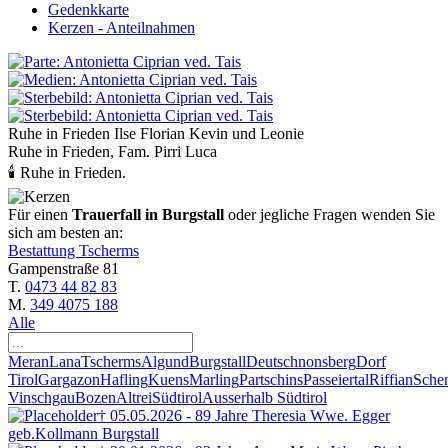
Gedenkkarte
Kerzen - Anteilnahmen
Ruhe in Frieden Ilse Florian Kevin und Leonie
Ruhe in Frieden, Fam. Pirri Luca
🕯 Ruhe in Frieden.
Für einen
Trauerfall in Burgstall
oder jegliche Fragen wenden Sie
sich am besten an:
Bestattung Tscherms
Gampenstraße 81
T.
0473 44 82 83
M.
349 4075 188
Alle
Meran
Lana
Tscherms
Algund
Burgstall
Deutschnonsberg
Dorf
Tirol
Gargazon
Hafling
Kuens
Marling
Partschins
Passeiertal
Riffian
Sche
Vinschgau
Bozen
Altrei
Südtirol
Ausserhalb Südtirol
† 05.05.2026 - 89 Jahre
Theresia Wwe. Egger
geb.Kollmann
Burgstall