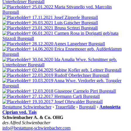
Unterholzner
Burgstall
† 25.01.2022
Maria Stivanello ved. Marcolin
Burgstall
† 17.11.2021
Josef Zipperle
Burgstall
† 26.03.2021
Luis Gatscher
Burgstall
† 23.01.2021
Bruna Scrinzi
Burgstall
† 06.01.2021
Carmen Rosa in Dorigatti geb/nata
Stizzoli
Burgstall
† 28.12.2020
Agnes Langebner
Burgstall
† 14.06.2020
Erica Ennemoser
geb. Aufderklamm
Burgstall
† 30.04.2020
Ida Amalia Wwe. Schmittner
geb.
Unterholzner
Burgstall
† 02.04.2020
Sabine Kofler
geb. Leitner
Burgstall
† 22.03.2019
Rudolf Oberlechner
Burgstall
† 10.03.2019
Anna Wwe. Verdorfer
geb. Torggler
Burgstall
† 12.03.2018
Giuseppe Carmelo Pirri
Burgstall
† 27.12.2017
Hermann Carli
Burgstall
† 19.10.2017
Josef Ohrwalder
Burgstall
Bestattung Schwienbacher
›
Trauerfälle
›
Burgstall
›
Antonietta
Ciprian ved. Tais
Schwienbacher A. & Co. OHG
des Alfred Schwienbacher
info@bestattung-schwienbacher.com