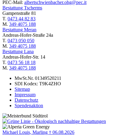
PEC-Mail:
albertschwienbacher.ohg@pec.it
Bestattung Tscherms
Gampenstraße 81
T.
0473 44 82 83
M.
349 4075 188
Bestattung Meran
Andreas-Hofer-Straße 24a
T.
0473 050 050
M.
349 4075 188
Bestattung Lana
Andreas-Hofer-Str. 14
T.
0473 56 18 18
M.
349 4075 188
MwSt.Nr. 01349520211
SDI Kodex: T9K4ZHO
Sitemap
Impressum
Datenschutz
Spendenaktion
Michael Louis, Marling † 06.08.2026