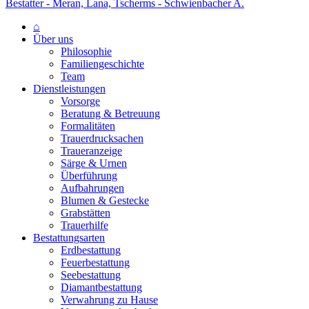
Bestatter - Meran, Lana, Tscherms - Schwienbacher A.
⌂
Über uns
Philosophie
Familiengeschichte
Team
Dienstleistungen
Vorsorge
Beratung & Betreuung
Formalitäten
Trauerdrucksachen
Traueranzeige
Särge & Urnen
Überführung
Aufbahrungen
Blumen & Gestecke
Grabstätten
Trauerhilfe
Bestattungsarten
Erdbestattung
Feuerbestattung
Seebestattung
Diamantbestattung
Verwahrung zu Hause