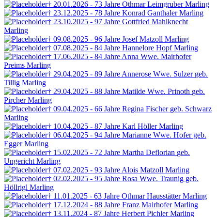
† 20.01.2026 - 73 Jahre
Othmar Leimgruber
Marling
† 23.12.2025 - 78 Jahre
Konrad Ganthaler
Marling
† 23.10.2025 - 97 Jahre
Gottfried Mahlknecht
Marling
† 09.08.2025 - 96 Jahre
Josef Matzoll
Marling
† 07.08.2025 - 84 Jahre
Hannelore Hopf
Marling
† 17.06.2025 - 84 Jahre
Anna Wwe. Mairhofer
Preims
Marling
† 29.04.2025 - 89 Jahre
Annerose Wwe. Sulzer
geb.
Tillig
Marling
† 29.04.2025 - 88 Jahre
Matilde Wwe. Prinoth
geb.
Pircher
Marling
† 09.04.2025 - 66 Jahre
Regina Fischer
geb. Schwarz
Marling
† 10.04.2025 - 87 Jahre
Karl Höller
Marling
† 06.04.2025 - 94 Jahre
Marianne Wwe. Hofer
geb.
Egger
Marling
† 15.02.2025 - 72 Jahre
Martha Deflorian
geb.
Ungericht
Marling
† 07.02.2025 - 93 Jahre
Alois Matzoll
Marling
† 02.02.2025 - 95 Jahre
Rosa Wwe. Traunig
geb.
Höllrigl
Marling
† 11.01.2025 - 63 Jahre
Othmar Hausstätter
Marling
† 17.12.2024 - 88 Jahre
Franz Mairhofer
Marling
† 13.11.2024 - 87 Jahre
Herbert Pichler
Marling