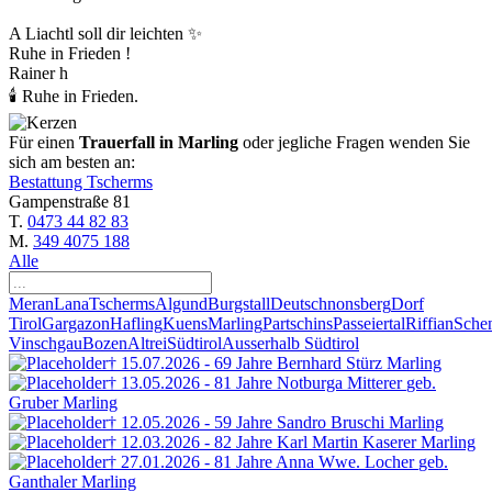
A Liachtl soll dir leichten ✨️
Ruhe in Frieden !
Rainer h
🕯 Ruhe in Frieden.
Für einen
Trauerfall in Marling
oder jegliche Fragen wenden Sie
sich am besten an:
Bestattung Tscherms
Gampenstraße 81
T.
0473 44 82 83
M.
349 4075 188
Alle
Meran
Lana
Tscherms
Algund
Burgstall
Deutschnonsberg
Dorf
Tirol
Gargazon
Hafling
Kuens
Marling
Partschins
Passeiertal
Riffian
Sche
Vinschgau
Bozen
Altrei
Südtirol
Ausserhalb Südtirol
† 15.07.2026 - 69 Jahre
Bernhard Stürz
Marling
† 13.05.2026 - 81 Jahre
Notburga Mitterer
geb.
Gruber
Marling
† 12.05.2026 - 59 Jahre
Sandro Bruschi
Marling
† 12.03.2026 - 82 Jahre
Karl Martin Kaserer
Marling
† 27.01.2026 - 81 Jahre
Anna Wwe. Locher
geb.
Ganthaler
Marling