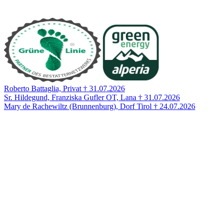
Roberto Battaglia, Privat † 31.07.2026
Sr. Hildegund, Franziska Gufler OT, Lana † 31.07.2026
Mary de Rachewiltz (Brunnenburg), Dorf Tirol † 24.07.2026