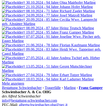
† 30.10.2024 - 94 Jahre
Olga Mairhofer
Marling
† 21.10.2024 - 94 Jahre
Johann Hofer
Marling
† 08.10.2024 - 71 Jahre
Richard Zagler
Marling
† 24.09.2024 - 77 Jahre
Josef Matzoll
Marling
† 20.09.2024 - 85 Jahre
Cecilia Wwe. Lamprecht
geb. Altstätter
Marling
† 08.09.2024 - 87 Jahre
Heinz Teutsch
Marling
† 19.07.2024 - 95 Jahre
Franz Gamper
Marling
† 07.07.2024 - 91 Jahre
Josefine Wwe. Pircher
geb.
Egger
Marling
† 21.06.2024 - 78 Jahre
Florian Kaufmann
Marling
† 09.06.2024 - 83 Jahre
Heidi Wwe. Tappeiner
geb.
Cagol
Marling
† 27.05.2024 - 41 Jahre
Andrea Tschirf
geb. Hirber
Marling
† 13.05.2024 - 51 Jahre
Georg Mutschlechner
Marling
† 27.04.2024 - 79 Jahre
Erhart Tutzer
Marling
† 18.03.2024 - 94 Jahre
Karl Ladurner
Marling
Mehr anzeigen
Bestattung Schwienbacher
›
Trauerfälle
›
Marling
›
Franz Gamper
Schwienbacher A. & Co. OHG
des Alfred Schwienbacher
info@bestattung-schwienbacher.com
PEC-Mail:
albertschwienbacher.ohg@pec.it