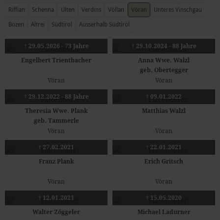
Riffian
Schenna
Ulten
Verdins
Völlan
Vöran
Unteres Vinschgau
Bozen
Altrei
Südtirol
Ausserhalb Südtirol
† 29.05.2026 - 73 Jahre
† 29.10.2024 - 88 Jahre
Engelbert Trientbacher
Anna Wwe. Walzl
geb. Obertegger
Vöran
Vöran
† 29.12.2022 - 88 Jahre
† 09.01.2022
Theresia Wwe. Plank
Matthias Walzl
geb. Tammerle
Vöran
Vöran
† 27.02.2021
† 22.01.2021
Franz Plank
Erich Gritsch
Vöran
Vöran
† 12.01.2021
† 15.05.2020
Walter Zöggeler
Michael Ladurner