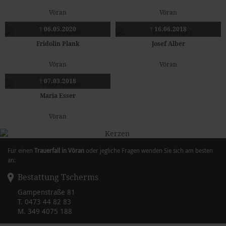
Vöran
Vöran
† 06.05.2020
† 16.06.2018
Fridolin Plank
Josef Alber
Vöran
Vöran
† 07.03.2018
Maria Esser
Vöran
Für einen
Trauerfall in Vöran
oder jegliche Fragen wenden Sie sich am besten
an:
Bestattung Tscherms
Gampenstraße 81
T.
0473 44 82 83
M.
349 4075 188