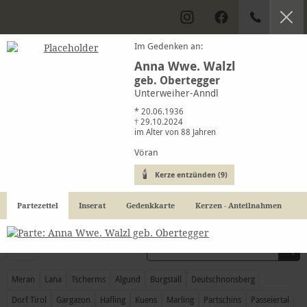
Im Gedenken an:
Anna Wwe. Walzl
geb. Obertegger
Kondolenzbuch
Unterweiher-Anndl
* 20.06.1936
† 29.10.2024
Trauerfälle in Meran & Umgebung
im Alter von 88 Jahren
Vöran
Kerze entzünden (9)
Partezettel
Inserat
Gedenkkarte
Kerzen - Anteilnahmen
ALLE
Meran
Lana
Tscherms
Algund
Burgstall
Deutschnonsberg
Dorf Tirol
Gargazon
Hafling
Kuens
Marling
Partschins
Passeiertal