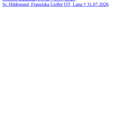
Sr. Hildegund, Franziska Gufler OT, Lana † 31.07.2026