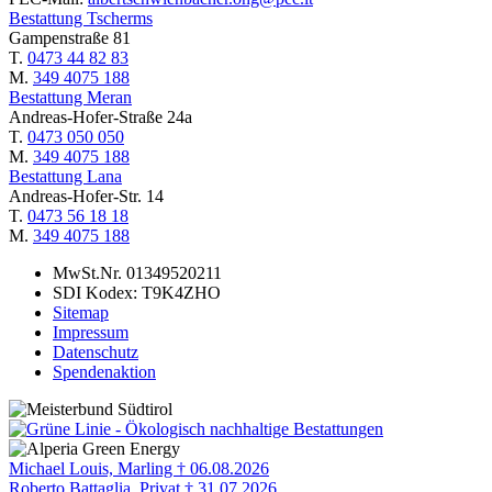
Bestattung Tscherms
Gampenstraße 81
T.
0473 44 82 83
M.
349 4075 188
Bestattung Meran
Andreas-Hofer-Straße 24a
T.
0473 050 050
M.
349 4075 188
Bestattung Lana
Andreas-Hofer-Str. 14
T.
0473 56 18 18
M.
349 4075 188
MwSt.Nr. 01349520211
SDI Kodex: T9K4ZHO
Sitemap
Impressum
Datenschutz
Spendenaktion
Michael Louis, Marling † 06.08.2026
Roberto Battaglia, Privat † 31.07.2026