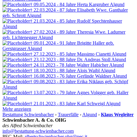
† 09.05.2024 - 84 Jahre
Herta Kargruber
Algund
† 22.03.2024 - 87 Jahre
Elisabeth Wwe. Ganthaler
geb. Schrott
Algund
† 21.03.2024 - 85 Jahre
Rudolf Spechtenhauser
Algund
† 27.02.2024 - 89 Jahre
Theresia Wwe. Ladurner
geb. Lichtenegger
Algund
† 09.01.2024 - 91 Jahre
Brigitte Haller
geb.
Gerstgrasser
Algund
† 27.12.2023 - 85 Jahre
Massimo Cianetti
Algund
† 23.12.2023 - 88 Jahre
Dr. Andreas Stoll
Algund
† 24.11.2023 - 78 Jahre
Walter Habicher
Algund
† 18.10.2023 - 88 Jahre
Alois Waibl
Algund
† 16.08.2023 - 76 Jahre
Gerlinde Waldner
Algund
† 09.08.2023 - 83 Jahre
Erika Niklaus
geb. Schöpf
Algund
† 13.07.2023 - 79 Jahre
Agnes Volgger
geb. Haller
Algund
† 21.01.2023 - 83 Jahre
Karl Schweigl
Algund
Mehr anzeigen
Bestattung Schwienbacher
›
Trauerfälle
›
Algund
›
Klaus Wegleiter
Schwienbacher A. & Co. OHG
des Alfred Schwienbacher
info@bestattung-schwienbacher.com
PEC-Mail:
albertschwienbacher.ohg@pec.it