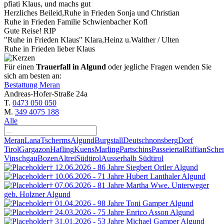
pfiati Klaus, und machs gut
Herzliches Beileid,Ruhe in Frieden Sonja und Christian
Ruhe in Frieden Familie Schwienbacher Kofl
Gute Reise! RIP
"Ruhe in Frieden Klaus" Klara,Heinz u.Walther / Ulten
Ruhe in Frieden lieber Klaus
Für einen
Trauerfall in Algund
oder jegliche Fragen wenden Sie
sich am besten an:
Bestattung Meran
Andreas-Hofer-Straße 24a
T.
0473 050 050
M.
349 4075 188
Alle
Meran
Lana
Tscherms
Algund
Burgstall
Deutschnonsberg
Dorf
Tirol
Gargazon
Hafling
Kuens
Marling
Partschins
Passeiertal
Riffian
Sche
Vinschgau
Bozen
Altrei
Südtirol
Ausserhalb Südtirol
† 12.06.2026 - 86 Jahre
Siegbert
Ortler
Algund
† 10.06.2026 - 71 Jahre
Hubert Lanthaler
Algund
† 07.06.2026 - 81 Jahre
Martha Wwe. Unterweger
geb. Holzner
Algund
† 01.04.2026 - 98 Jahre
Toni Gamper
Algund
† 24.03.2026 - 75 Jahre
Enrico Asson
Algund
† 31.01.2026 - 53 Jahre
Michael Gamper
Algund