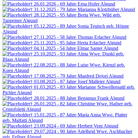
† 26.01.2026 - 69 Jahre
Erna Hofer
Algund
† 31.12.2025 - 79 Jahre
Marianna Klotzbüher
Algund
† 28.12.2025 - 95 Jahre
Berta Wwe. Wild
geb.
Tappeiner
Algund
† 05.12.2025 - 89 Jahre
Sonia Teutsch
geb. Höppe
Algund
† 27.11.2025 - 58 Jahre
Thomas Erlacher
Algund
† 25.11.2025 - 95 Jahre
Herta Erlacher
Algund
† 04.11.2025 - 54 Jahre
Elmar Santer
Algund
† 25.10.2025 - 93 Jahre
Alma Wwe. Dunkl
geb.
Blaas
Algund
† 22.08.2025 - 88 Jahre
Luise Wwe. Kienzl
geb.
Kuen
Algund
† 17.08.2025 - 79 Jahre
Manfred Dejori
Algund
† 03.08.2025 - 87 Jahre
Josef Malleier
Algund
† 01.03.2025 - 83 Jahre
Marianne Schwellensattl
geb.
Pichler
Algund
† 28.01.2025 - 88 Jahre
Benignus Frank
Algund
† 26.01.2025 - 82 Jahre
Christine Wwe. Hafner
geb.
Cristofoletti
Algund
† 15.01.2025 - 87 Jahre
Maria Anna Wwe. Platter
geb. Malfatti
Algund
† 23.09.2024 - 69 Jahre
Herbert Vent
Algund
† 29.07.2024 - 90 Jahre
Adelheid Wwe. Aschbacher
geb. Fellner
Algund