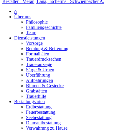
Bestatter - Meran, Lana, Tscherms - Schwienbacher A.
⌂
Über uns
Philosophie
Familiengeschichte
Team
Dienstleistungen
Vorsorge
Beratung & Betreuung
Formalitäten
Trauerdrucksachen
Traueranzeige
Särge & Urnen
Überführung
Aufbahrungen
Blumen & Gestecke
Grabstätten
Trauerhilfe
Bestattungsarten
Erdbestattung
Feuerbestattung
Seebestattung
Diamantbestattung
Verwahrung zu Hause