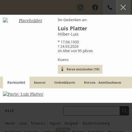
Im Gedenken an:
Luis Platter
Hilber-Luis
Kondolenzbuch
* 17.04.1930
† 24.03.2026
im Alter von 95 Jahren
Trauerfälle in Meran & Umgebung
Kuens
Kerze entzünden (10)
Partezettel
Inserat
Gedenkkarte
Kerzen - Anteilnahmen
ALLE
Meran
Lana
Tscherms
Algund
Burgstall
Deutschnonsberg