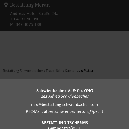
Bestattung Meran
Andreas-Hofer-Straße 24a
T.
0473 050 050
M.
349 4075 188
Bestattung Schwienbacher
›
Trauerfälle
›
Kuens
›
Luis Platter
Schwienbacher A. & Co. OHG
des Alfred Schwienbacher
info@bestattung-schwienbacher.com
PEC-Mail:
albertschwienbacher.ohg@pec.it
BESTATTUNG TSCHERMS
Gampenstraße 81