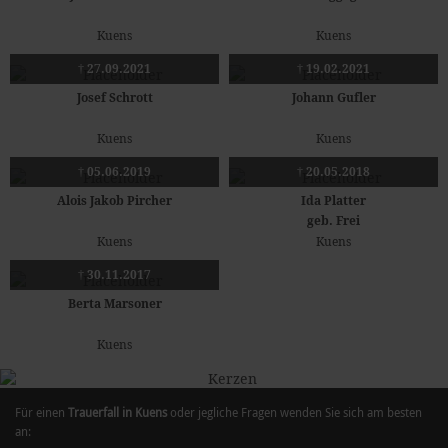
Kuens
Kuens
† 27.09.2021
† 19.02.2021
Josef Schrott
Johann Gufler
Kuens
Kuens
† 05.06.2019
† 20.05.2018
Alois Jakob Pircher
Ida Platter
geb. Frei
Kuens
Kuens
† 30.11.2017
Berta Marsoner
Kuens
Für einen
Trauerfall in Kuens
oder jegliche Fragen wenden Sie sich am besten
an: