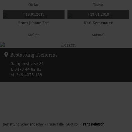
Girlan
Tisens
† 18.01.2019
† 13.01.2018
Franz Johann Frei
Karl Kemenater
Mölten
Sarntal
Bestattung Tscherms
Gampenstraße 81
T.
0473 44 82 83
M.
349 4075 188
Bestattung Schwienbacher
›
Trauerfälle
›
Südtirol
›
Franz Defatsch