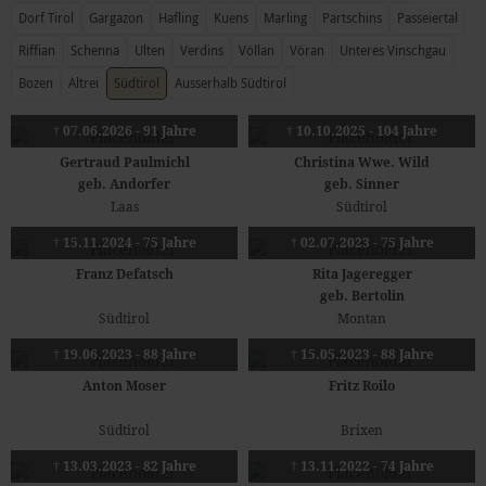
Dorf Tirol
Gargazon
Hafling
Kuens
Marling
Partschins
Passeiertal
Riffian
Schenna
Ulten
Verdins
Völlan
Vöran
Unteres Vinschgau
Bozen
Altrei
Südtirol
Ausserhalb Südtirol
† 07.06.2026 - 91 Jahre
† 10.10.2025 - 104 Jahre
Gertraud Paulmichl
Christina Wwe. Wild
geb. Andorfer
geb. Sinner
Laas
Südtirol
† 15.11.2024 - 75 Jahre
† 02.07.2023 - 75 Jahre
Franz Defatsch
Rita Jageregger
geb. Bertolin
Südtirol
Montan
† 19.06.2023 - 88 Jahre
† 15.05.2023 - 88 Jahre
Anton Moser
Fritz Roilo
Südtirol
Brixen
† 13.03.2023 - 82 Jahre
† 13.11.2022 - 74 Jahre