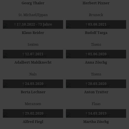
Georg Thaler
Herbert Pixner
St. Michael/Eppan
Bruneck
† 17.10.2022 - 73 Jahre
† 03.08.2021
Klaus Reider
Rudolf Targa
Sexten
Tisens
† 12.07.2021
† 01.06.2020
Adalbert Mahlknecht
Anna Zöschg
Nals
Tisens
† 24.03.2020
† 20.03.2020
Berta Lechner
Anton Tratter
Meransen
Flaas
† 29.02.2020
† 14.03.2019
Alfred Fiegl
Martha Zöschg