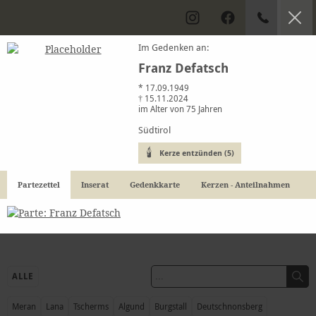
Im Gedenken an:
Franz Defatsch
* 17.09.1949
Kondolenzbuch
† 15.11.2024
im Alter von 75 Jahren
Südtirol
Trauerfälle in Meran & Umgebung
Kerze entzünden (5)
Partezettel
Inserat
Gedenkkarte
Kerzen - Anteilnahmen
ALLE
Meran
Lana
Tscherms
Algund
Burgstall
Deutschnonsberg