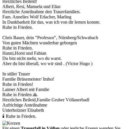
Herzliches Beileid!
Albert, Resi, Manuela und Elias
Herzliche Anteilnahme den Trauerfamilien.
Fam. Annelies Wolf Erlacher, Marling
In Dankbarkeit für das, was ich von dir lernen konnte.
Ruhe in Frieden.
Chris Bauer, dein "Professor", Nürnberg/Schwabach
Von guten Mächten wunderbar geborgen
Ruhe in Frieden.
Hanni,Horst und Fabian
Du bist nicht mehr, wo du warst.
Aber du bist überall, wo wir sind . (Victor Hugo )
In stiller Trauer
Familie Brüsemeister/ Imhof
Ruhe in Frieden!
Laimer Albert mit Familie
Ruhe in Frieden 🙏
Herzliches Beileid,Familie Gruber Völlanerbadl
Aufrichtige Anteilnahme
Unterholzner Elisabeth
🕯 Ruhe in Frieden.
Für einen
Trauerfall in Völlan
oder jegliche Fragen wenden Sie