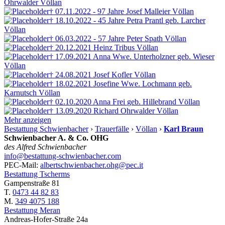
Ohrwalder
Völlan
† 07.11.2022 - 97 Jahre
Josef Malleier
Völlan
† 18.10.2022 - 45 Jahre
Petra Prantl
geb. Larcher
Völlan
† 06.03.2022 - 57 Jahre
Peter Spath
Völlan
† 20.12.2021
Heinz Tribus
Völlan
† 17.09.2021
Anna Wwe. Unterholzner
geb. Wieser
Völlan
† 24.08.2021
Josef Kofler
Völlan
† 18.02.2021
Josefine Wwe. Lochmann
geb.
Karnutsch
Völlan
† 02.10.2020
Anna Frei
geb. Hillebrand
Völlan
† 13.09.2020
Richard Ohrwalder
Völlan
Mehr anzeigen
Bestattung Schwienbacher
›
Trauerfälle
›
Völlan
›
Karl Braun
Schwienbacher A. & Co. OHG
des Alfred Schwienbacher
info@bestattung-schwienbacher.com
PEC-Mail:
albertschwienbacher.ohg@pec.it
Bestattung Tscherms
Gampenstraße 81
T.
0473 44 82 83
M.
349 4075 188
Bestattung Meran
Andreas-Hofer-Straße 24a