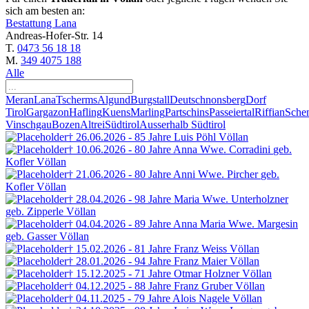
sich am besten an:
Bestattung Lana
Andreas-Hofer-Str. 14
T.
0473 56 18 18
M.
349 4075 188
Alle
Meran
Lana
Tscherms
Algund
Burgstall
Deutschnonsberg
Dorf
Tirol
Gargazon
Hafling
Kuens
Marling
Partschins
Passeiertal
Riffian
Sche
Vinschgau
Bozen
Altrei
Südtirol
Ausserhalb Südtirol
† 26.06.2026 - 85 Jahre
Luis Pöhl
Völlan
† 10.06.2026 - 80 Jahre
Anna Wwe. Corradini
geb.
Kofler
Völlan
† 21.06.2026 - 80 Jahre
Anni Wwe. Pircher
geb.
Kofler
Völlan
† 28.04.2026 - 98 Jahre
Maria Wwe. Unterholzner
geb. Zipperle
Völlan
† 04.04.2026 - 89 Jahre
Anna Maria Wwe. Margesin
geb. Gasser
Völlan
† 15.02.2026 - 81 Jahre
Franz Weiss
Völlan
† 28.01.2026 - 94 Jahre
Franz Maier
Völlan
† 15.12.2025 - 71 Jahre
Otmar Holzner
Völlan
† 04.12.2025 - 88 Jahre
Franz Gruber
Völlan
† 04.11.2025 - 79 Jahre
Alois Nagele
Völlan