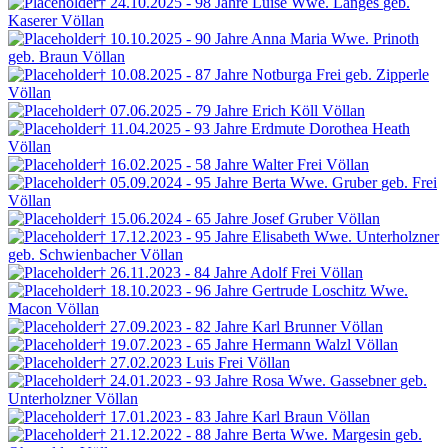
† 24.10.2025 - 98 Jahre
Luise Wwe. Langes
geb.
Kaserer
Völlan
† 10.10.2025 - 90 Jahre
Anna Maria Wwe. Prinoth
geb. Braun
Völlan
† 10.08.2025 - 87 Jahre
Notburga Frei
geb. Zipperle
Völlan
† 07.06.2025 - 79 Jahre
Erich Köll
Völlan
† 11.04.2025 - 93 Jahre
Erdmute Dorothea Heath
Völlan
† 16.02.2025 - 58 Jahre
Walter Frei
Völlan
† 05.09.2024 - 95 Jahre
Berta Wwe. Gruber
geb. Frei
Völlan
† 15.06.2024 - 65 Jahre
Josef Gruber
Völlan
† 17.12.2023 - 95 Jahre
Elisabeth Wwe. Unterholzner
geb. Schwienbacher
Völlan
† 26.11.2023 - 84 Jahre
Adolf Frei
Völlan
† 18.10.2023 - 96 Jahre
Gertrude Loschitz Wwe.
Macon
Völlan
† 27.09.2023 - 82 Jahre
Karl Brunner
Völlan
† 19.07.2023 - 65 Jahre
Hermann Walzl
Völlan
† 27.02.2023
Luis Frei
Völlan
† 24.01.2023 - 93 Jahre
Rosa Wwe. Gassebner
geb.
Unterholzner
Völlan
† 17.01.2023 - 83 Jahre
Karl Braun
Völlan
† 21.12.2022 - 88 Jahre
Berta Wwe. Margesin
geb.