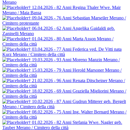
Merano
† 12.04.2026 - 82 Anni
Regina Thaler
Wwe. Mair
Merano / Maia Bassa
† 09.04.2026 - 76 Anni
Sebastian Marseiler
Merano /
Cimitero protestante
† 06.04.2026 - 62 Anni
Angelika Gaidaldi
geb.
Zaninelli
Merano
† 01.04.2026 - 80 Anni
Marta Asson
Merano /
Cimitero della città
† 03.04.2026 - 77 Anni
Federica ved. De Vitti
nata
Kurz
Merano / Cimitero della città
† 19.03.2026 - 93 Anni
Moreno Manzin
Merano /
Cimitero della città
† 15.03.2026 - 79 Anni
Herold Marsoner
Merano /
Cimitero della città
† 21.02.2026 - 96 Anni
Renata Ditscheiner
Merano /
Cimitero della città
† 18.02.2026 - 69 Anni
Graziella Migliorini
Merano /
Cimitero della città
† 10.02.2026 - 87 Anni
Gudrun Mitterer
geb. Bergelt
Merano / Cimitero della città
† 08.02.2026 - 75 Anni
Ing. Walter Bernard
Merano /
Cimitero della città
† 01.02.2026 - 82 Anni
Stefania Wwe. Nagler
geb.
Tauber
Merano / Cimitero della città