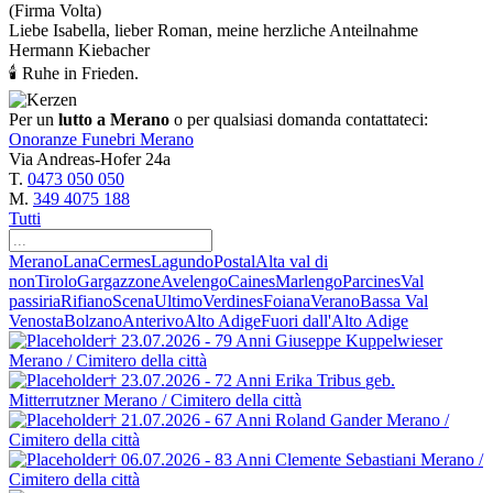
(Firma Volta)
Liebe Isabella, lieber Roman, meine herzliche Anteilnahme
Hermann Kiebacher
🕯 Ruhe in Frieden.
Per un
lutto a Merano
o per qualsiasi domanda contattateci:
Onoranze Funebri Merano
Via Andreas-Hofer 24a
T.
0473 050 050
M.
349 4075 188
Tutti
Merano
Lana
Cermes
Lagundo
Postal
Alta val di
non
Tirolo
Gargazzone
Avelengo
Caines
Marlengo
Parcines
Val
passiria
Rifiano
Scena
Ultimo
Verdines
Foiana
Verano
Bassa Val
Venosta
Bolzano
Anterivo
Alto Adige
Fuori dall'Alto Adige
† 23.07.2026 - 79 Anni
Giuseppe Kuppelwieser
Merano / Cimitero della città
† 23.07.2026 - 72 Anni
Erika Tribus
geb.
Mitterrutzner
Merano / Cimitero della città
† 21.07.2026 - 67 Anni
Roland Gander
Merano /
Cimitero della città
† 06.07.2026 - 83 Anni
Clemente Sebastiani
Merano /
Cimitero della città