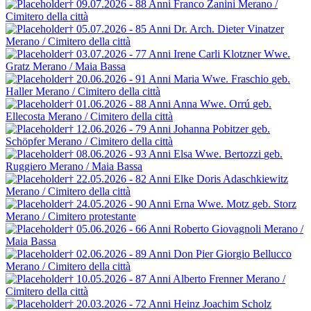
† 09.07.2026 - 88 Anni
Franco Zanini
Merano /
Cimitero della città
† 05.07.2026 - 85 Anni
Dr. Arch. Dieter Vinatzer
Merano / Cimitero della città
† 03.07.2026 - 77 Anni
Irene Carli Klotzner
Wwe.
Gratz
Merano / Maia Bassa
† 20.06.2026 - 91 Anni
Maria Wwe. Fraschio
geb.
Haller
Merano / Cimitero della città
† 01.06.2026 - 88 Anni
Anna Wwe. Orrú
geb.
Ellecosta
Merano / Cimitero della città
† 12.06.2026 - 79 Anni
Johanna Pobitzer
geb.
Schöpfer
Merano / Cimitero della città
† 08.06.2026 - 93 Anni
Elsa Wwe. Bertozzi
geb.
Ruggiero
Merano / Maia Bassa
† 22.05.2026 - 82 Anni
Elke Doris Adaschkiewitz
Merano / Cimitero della città
† 24.05.2026 - 90 Anni
Erna Wwe. Motz
geb. Storz
Merano / Cimitero protestante
† 05.06.2026 - 66 Anni
Roberto Giovagnoli
Merano /
Maia Bassa
† 02.06.2026 - 89 Anni
Don Pier Giorgio Bellucco
Merano / Cimitero della città
† 10.05.2026 - 87 Anni
Alberto Frenner
Merano /
Cimitero della città
† 20.03.2026 - 72 Anni
Heinz Joachim Scholz