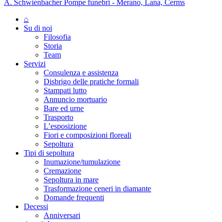
A. Schwienbacher Pompe funebri - Merano, Lana, Cerms
⌂
Su di noi
Filosofia
Storia
Team
Servizi
Consulenza e assistenza
Disbrigo delle pratiche formali
Stampati lutto
Annuncio mortuario
Bare ed urne
Trasporto
L’esposizione
Fiori e composizioni floreali
Sepoltura
Tipi di sepoltura
Inumazione/tumulazione
Cremazione
Sepoltura in mare
Trasformazione ceneri in diamante
Domande frequenti
Decessi
Anniversari