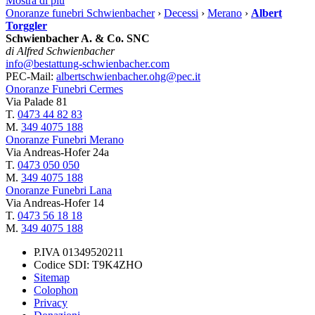
Mostra di più
Onoranze funebri Schwienbacher
›
Decessi
›
Merano
›
Albert
Torggler
Schwienbacher A. & Co. SNC
di Alfred Schwienbacher
info@bestattung-schwienbacher.com
PEC-Mail:
albertschwienbacher.ohg@pec.it
Onoranze Funebri Cermes
Via Palade 81
T.
0473 44 82 83
M.
349 4075 188
Onoranze Funebri Merano
Via Andreas-Hofer 24a
T.
0473 050 050
M.
349 4075 188
Onoranze Funebri Lana
Via Andreas-Hofer 14
T.
0473 56 18 18
M.
349 4075 188
P.IVA 01349520211
Codice SDI: T9K4ZHO
Sitemap
Colophon
Privacy