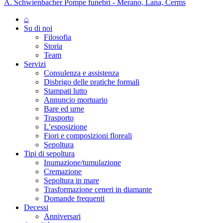
A. Schwienbacher Pompe funebri - Merano, Lana, Cerms
⌂
Su di noi
Filosofia
Storia
Team
Servizi
Consulenza e assistenza
Disbrigo delle pratiche formali
Stampati lutto
Annuncio mortuario
Bare ed urne
Trasporto
L’esposizione
Fiori e composizioni floreali
Sepoltura
Tipi di sepoltura
Inumazione/tumulazione
Cremazione
Sepoltura in mare
Trasformazione ceneri in diamante
Domande frequenti
Decessi
Anniversari