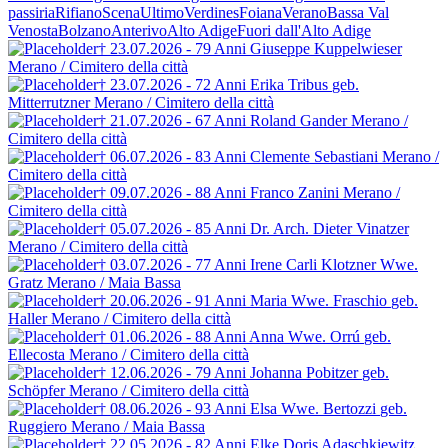
passiria
Rifiano
Scena
Ultimo
Verdines
Foiana
Verano
Bassa Val
Venosta
Bolzano
Anterivo
Alto Adige
Fuori dall'Alto Adige
† 23.07.2026 - 79 Anni
Giuseppe Kuppelwieser
Merano / Cimitero della città
† 23.07.2026 - 72 Anni
Erika Tribus
geb.
Mitterrutzner
Merano / Cimitero della città
† 21.07.2026 - 67 Anni
Roland Gander
Merano /
Cimitero della città
† 06.07.2026 - 83 Anni
Clemente Sebastiani
Merano /
Cimitero della città
† 09.07.2026 - 88 Anni
Franco Zanini
Merano /
Cimitero della città
† 05.07.2026 - 85 Anni
Dr. Arch. Dieter Vinatzer
Merano / Cimitero della città
† 03.07.2026 - 77 Anni
Irene Carli Klotzner
Wwe.
Gratz
Merano / Maia Bassa
† 20.06.2026 - 91 Anni
Maria Wwe. Fraschio
geb.
Haller
Merano / Cimitero della città
† 01.06.2026 - 88 Anni
Anna Wwe. Orrú
geb.
Ellecosta
Merano / Cimitero della città
† 12.06.2026 - 79 Anni
Johanna Pobitzer
geb.
Schöpfer
Merano / Cimitero della città
† 08.06.2026 - 93 Anni
Elsa Wwe. Bertozzi
geb.
Ruggiero
Merano / Maia Bassa
† 22.05.2026 - 82 Anni
Elke Doris Adaschkiewitz