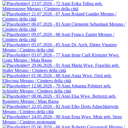
† 23.07.2026 - 72 Anni
Erika Tribus
geb.
Mitterrutzner
Merano / Cimitero della città
† 21.07.2026 - 67 Anni
Roland Gander
Merano /
Cimitero della città
† 06.07.2026 - 83 Anni
Clemente Sebastiani
Merano /
Cimitero della città
† 09.07.2026 - 88 Anni
Franco Zanini
Merano /
Cimitero della città
† 05.07.2026 - 85 Anni
Dr. Arch. Dieter Vinatzer
Merano / Cimitero della città
† 03.07.2026 - 77 Anni
Irene Carli Klotzner
Wwe.
Gratz
Merano / Maia Bassa
† 20.06.2026 - 91 Anni
Maria Wwe. Fraschio
geb.
Haller
Merano / Cimitero della città
† 01.06.2026 - 88 Anni
Anna Wwe. Orrú
geb.
Ellecosta
Merano / Cimitero della città
† 12.06.2026 - 79 Anni
Johanna Pobitzer
geb.
Schöpfer
Merano / Cimitero della città
† 08.06.2026 - 93 Anni
Elsa Wwe. Bertozzi
geb.
Ruggiero
Merano / Maia Bassa
† 22.05.2026 - 82 Anni
Elke Doris Adaschkiewitz
Merano / Cimitero della città
† 24.05.2026 - 90 Anni
Erna Wwe. Motz
geb. Storz
Merano / Cimitero protestante
† 05.06.2026 - 66 Anni
Roberto Giovagnoli
Merano /