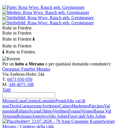
Ruhe in Frieden
Ruhe in Frieden
Ruhe in Frieden 🕯
Ruhe in Frieden
🕯 Ruhe in Frieden.
Per un
lutto a Merano
o per qualsiasi domanda contattateci:
Onoranze Funebri Merano
Via Andreas-Hofer 24a
T.
0473 050 050
M.
349 4075 188
Tutti
Merano
Lana
Cermes
Lagundo
Postal
Alta val di
non
Tirolo
Gargazzone
Avelengo
Caines
Marlengo
Parcines
Val
passiria
Rifiano
Scena
Ultimo
Verdines
Foiana
Verano
Bassa Val
Venosta
Bolzano
Anterivo
Alto Adige
Fuori dall'Alto Adige
† 23.07.2026 - 79 Anni
Giuseppe Kuppelwieser
Merano / Cimitero della città