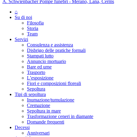
A. Schwienbacher Pompe funebri - Merano, Lana, Cerms
⌂
Su di noi
Filosofia
Storia
Team
Servizi
Consulenza e assistenza
Disbrigo delle pratiche formali
Stampati lutto
Annuncio mortuario
Bare ed urne
Trasporto
L’esposizione
Fiori e composizioni floreali
Sepoltura
Tipi di sepoltura
Inumazione/tumulazione
Cremazione
Sepoltura in mare
Trasformazione ceneri in diamante
Domande frequenti
Decessi
Anniversari