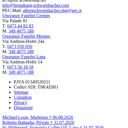
di Alfred Schwienbacher
info@bestattung-schwienbacher.com
PEC-Mail:
albertschwienbacher.ohg@pec.it
Onoranze Funebri Cermes
Via Palade 81
T.
0473 44 82 83
M.
349 4075 188
Onoranze Funebri Merano
Via Andreas-Hofer 24a
T.
0473 050 050
M.
349 4075 188
Onoranze Funebri Lana
Via Andreas-Hofer 14
T.
0473 56 18 18
M.
349 4075 188
P.IVA 01349520211
Codice SDI: T9K4ZHO
Sitemap
Colophon
Privacy
Donazioni
Michael Louis, Marlengo † 06.08.2026
Roberto Battaglia, Privato † 31.07.2026
Sr. Hildegund, Franziska Gufler OT, Lana † 31.07.2026