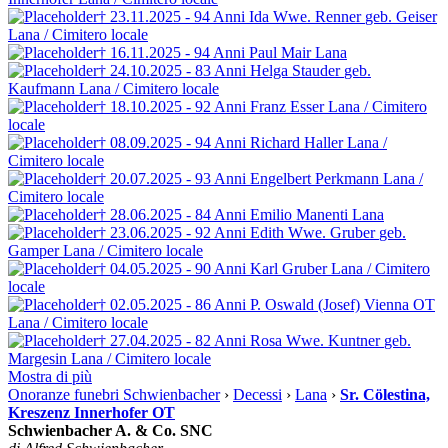
† 23.11.2025 - 94 Anni
Ida Wwe. Renner
geb. Geiser
Lana / Cimitero locale
† 16.11.2025 - 94 Anni
Paul Mair
Lana
† 24.10.2025 - 83 Anni
Helga Stauder
geb.
Kaufmann
Lana / Cimitero locale
† 18.10.2025 - 92 Anni
Franz Esser
Lana / Cimitero
locale
† 08.09.2025 - 94 Anni
Richard Haller
Lana /
Cimitero locale
† 20.07.2025 - 93 Anni
Engelbert Perkmann
Lana /
Cimitero locale
† 28.06.2025 - 84 Anni
Emilio Manenti
Lana
† 23.06.2025 - 92 Anni
Edith Wwe. Gruber
geb.
Gamper
Lana / Cimitero locale
† 04.05.2025 - 90 Anni
Karl Gruber
Lana / Cimitero
locale
† 02.05.2025 - 86 Anni
P. Oswald (Josef) Vienna OT
Lana / Cimitero locale
† 27.04.2025 - 82 Anni
Rosa Wwe. Kuntner
geb.
Margesin
Lana / Cimitero locale
Mostra di più
Onoranze funebri Schwienbacher
›
Decessi
›
Lana
›
Sr. Cölestina,
Kreszenz Innerhofer OT
Schwienbacher A. & Co. SNC