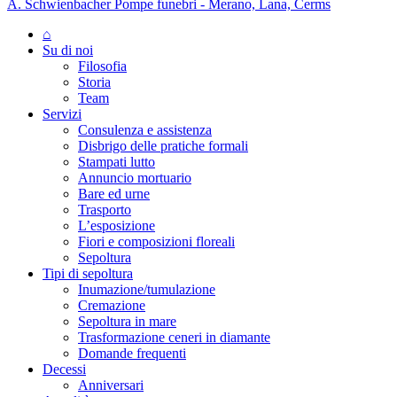
A. Schwienbacher Pompe funebri - Merano, Lana, Cerms
⌂
Su di noi
Filosofia
Storia
Team
Servizi
Consulenza e assistenza
Disbrigo delle pratiche formali
Stampati lutto
Annuncio mortuario
Bare ed urne
Trasporto
L’esposizione
Fiori e composizioni floreali
Sepoltura
Tipi di sepoltura
Inumazione/tumulazione
Cremazione
Sepoltura in mare
Trasformazione ceneri in diamante
Domande frequenti
Decessi
Anniversari