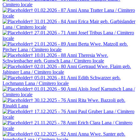
Cimitero locale
† 01.02.2026 - 87 Anni
Anna Tratter
Lana / Cimitero
locale
† 31.01.2026 - 84 Anni
Erica Mair
geb. Garbislander
Lana / Cimitero locale
† 27.01.2026 - 71 Anni
Josef Tribus
Lana / Cimitero
locale
† 21.01.2026 - 89 Anni
Berta Wwe. Matzoll
geb.
Pircher
Lana / Cimitero locale
† 10.01.2026 - 88 Anni
Theresia Wwe.
Schwienbacher
geb. Gunsch
Lana / Cimitero locale
† 02.01.2026 - 80 Anni
Gertraud Wwe. Flaim
geb.
Jabinger
Lana / Cimitero locale
† 05.01.2026 - 81 Anni
Edith Schwarzer
geb.
Lochmann
Lana / Cimitero locale
† 01.01.2026 - 90 Anni
Alois Josef Karnutsch
Lana /
Cimitero locale
† 30.12.2025 - 76 Anni
Rita Wwe. Bazzoli
geb.
Rinaldi
Lana
† 17.12.2025 - 76 Anni
Paul Gruber
Lana / Cimitero
locale
† 21.11.2025 - 78 Anni
Erich Clara
Lana / Cimitero
locale
† 02.12.2025 - 92 Anni
Anna Wwe. Santer
geb.
Innerhofer
Lana / Cimitero locale