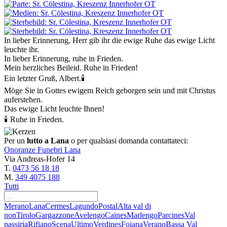
In lieber Erinnerung, Herr gib ihr die ewige Ruhe das ewige Licht
leuchte ihr.
In lieber Erinnerung, ruhe in Frieden.
Mein herzliches Beileid. Ruhe in Frieden!
Ein letzter Gruß, Albert.🕯️
Möge Sie in Gottes ewigem Reich geborgen sein und mit Christus
auferstehen.
Das ewige Licht leuchte Ihnen!
🕯 Ruhe in Frieden.
Per un
lutto a Lana
o per qualsiasi domanda contattateci:
Onoranze Funebri Lana
Via Andreas-Hofer 14
T.
0473 56 18 18
M.
349 4075 188
Tutti
Merano
Lana
Cermes
Lagundo
Postal
Alta val di
non
Tirolo
Gargazzone
Avelengo
Caines
Marlengo
Parcines
Val
passiria
Rifiano
Scena
Ultimo
Verdines
Foiana
Verano
Bassa Val