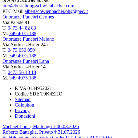
di Alfred Schwienbacher
info@bestattung-schwienbacher.com
PEC-Mail:
albertschwienbacher.ohg@pec.it
Onoranze Funebri Cermes
Via Palade 81
T.
0473 44 82 83
M.
349 4075 188
Onoranze Funebri Merano
Via Andreas-Hofer 24a
T.
0473 050 050
M.
349 4075 188
Onoranze Funebri Lana
Via Andreas-Hofer 14
T.
0473 56 18 18
M.
349 4075 188
P.IVA 01349520211
Codice SDI: T9K4ZHO
Sitemap
Colophon
Privacy
Donazioni
Michael Louis, Marlengo † 06.08.2026
Roberto Battaglia, Privato † 31.07.2026
Sr. Hildegund, Franziska Gufler OT, Lana † 31.07.2026