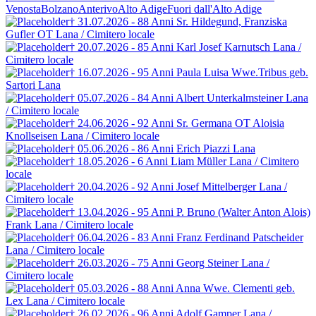
Venosta
Bolzano
Anterivo
Alto Adige
Fuori dall'Alto Adige
† 31.07.2026 - 88 Anni
Sr. Hildegund, Franziska
Gufler OT
Lana / Cimitero locale
† 20.07.2026 - 85 Anni
Karl Josef Karnutsch
Lana /
Cimitero locale
† 16.07.2026 - 95 Anni
Paula Luisa Wwe.Tribus
geb.
Sartori
Lana
† 05.07.2026 - 84 Anni
Albert Unterkalmsteiner
Lana
/ Cimitero locale
† 24.06.2026 - 92 Anni
Sr. Germana OT
Aloisia
Knollseisen
Lana / Cimitero locale
† 05.06.2026 - 86 Anni
Erich Piazzi
Lana
† 18.05.2026 - 6 Anni
Liam Müller
Lana / Cimitero
locale
† 20.04.2026 - 92 Anni
Josef Mittelberger
Lana /
Cimitero locale
† 13.04.2026 - 95 Anni
P. Bruno (Walter Anton Alois)
Frank
Lana / Cimitero locale
† 06.04.2026 - 83 Anni
Franz Ferdinand Patscheider
Lana / Cimitero locale
† 26.03.2026 - 75 Anni
Georg Steiner
Lana /
Cimitero locale
† 05.03.2026 - 88 Anni
Anna Wwe. Clementi
geb.
Lex
Lana / Cimitero locale
† 26.02.2026 - 96 Anni
Adolf Gamper
Lana /