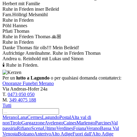
Herbert mit Familie
Ruhe in Frieden inser Beileid
Fam.Höllrigl Melsmühl
Ruhe in Frieden
Pöhl Hannes
Pfiati Thomas
Ruhe in Frieden Thomas 🙏🏼
Ruhe in Frieden
Danke Thomas für olls!!! Mein Beileid!
Aufrichtige Anteilnahme. Ruhe in Frieden Thomas
Andrea u. Reinhold mit Lukas und Simon
🕯 Ruhe in Frieden.
Per un
lutto a Lagundo
o per qualsiasi domanda contattateci:
Onoranze Funebri Merano
Via Andreas-Hofer 24a
T.
0473 050 050
M.
349 4075 188
Tutti
Merano
Lana
Cermes
Lagundo
Postal
Alta val di
non
Tirolo
Gargazzone
Avelengo
Caines
Marlengo
Parcines
Val
passiria
Rifiano
Scena
Ultimo
Verdines
Foiana
Verano
Bassa Val
Venosta
Bolzano
Anterivo
Alto Adige
Fuori dall'Alto Adige