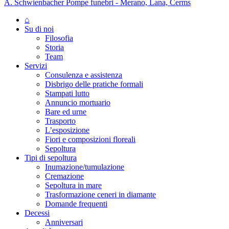
A. Schwienbacher Pompe funebri - Merano, Lana, Cerms
⌂
Su di noi
Filosofia
Storia
Team
Servizi
Consulenza e assistenza
Disbrigo delle pratiche formali
Stampati lutto
Annuncio mortuario
Bare ed urne
Trasporto
L’esposizione
Fiori e composizioni floreali
Sepoltura
Tipi di sepoltura
Inumazione/tumulazione
Cremazione
Sepoltura in mare
Trasformazione ceneri in diamante
Domande frequenti
Decessi
Anniversari