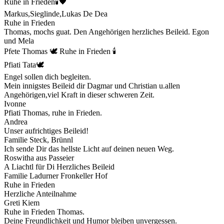
Ruhe in Frieden🕯🖤
Markus,Sieglinde,Lukas De Dea
Ruhe in Frieden
Thomas, mochs guat. Den Angehörigen herzliches Beileid. Egon
und Mela
Pfete Thomas 🕊 Ruhe in Frieden 🕯
Pfiati Tata🕊
Engel sollen dich begleiten.
Mein innigstes Beileid dir Dagmar und Christian u.allen
Angehörigen,viel Kraft in dieser schweren Zeit.
Ivonne
Pfiati Thomas, ruhe in Frieden.
Andrea
Unser aufrichtiges Beileid!
Familie Steck, Brünnl
Ich sende Dir das hellste Licht auf deinen neuen Weg.
Roswitha aus Passeier
A Liachtl für Di Herzliches Beileid
Familie Ladurner Fronkeller Hof
Ruhe in Frieden
Herzliche Anteilnahme
Greti Kiem
Ruhe in Frieden Thomas.
Deine Freundlichkeit und Humor bleiben unvergessen.