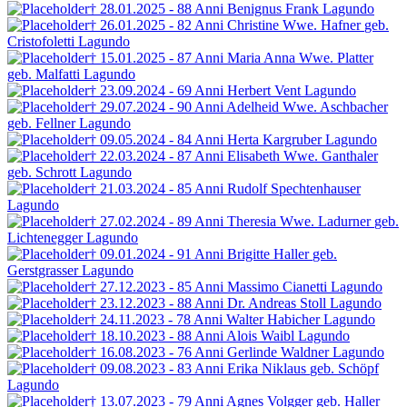
† 28.01.2025 - 88 Anni
Benignus Frank
Lagundo
† 26.01.2025 - 82 Anni
Christine Wwe. Hafner
geb.
Cristofoletti
Lagundo
† 15.01.2025 - 87 Anni
Maria Anna Wwe. Platter
geb. Malfatti
Lagundo
† 23.09.2024 - 69 Anni
Herbert Vent
Lagundo
† 29.07.2024 - 90 Anni
Adelheid Wwe. Aschbacher
geb. Fellner
Lagundo
† 09.05.2024 - 84 Anni
Herta Kargruber
Lagundo
† 22.03.2024 - 87 Anni
Elisabeth Wwe. Ganthaler
geb. Schrott
Lagundo
† 21.03.2024 - 85 Anni
Rudolf Spechtenhauser
Lagundo
† 27.02.2024 - 89 Anni
Theresia Wwe. Ladurner
geb.
Lichtenegger
Lagundo
† 09.01.2024 - 91 Anni
Brigitte Haller
geb.
Gerstgrasser
Lagundo
† 27.12.2023 - 85 Anni
Massimo Cianetti
Lagundo
† 23.12.2023 - 88 Anni
Dr. Andreas Stoll
Lagundo
† 24.11.2023 - 78 Anni
Walter Habicher
Lagundo
† 18.10.2023 - 88 Anni
Alois Waibl
Lagundo
† 16.08.2023 - 76 Anni
Gerlinde Waldner
Lagundo
† 09.08.2023 - 83 Anni
Erika Niklaus
geb. Schöpf
Lagundo
† 13.07.2023 - 79 Anni
Agnes Volgger
geb. Haller