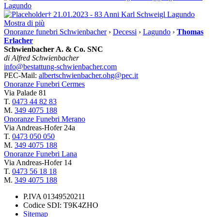
Lagundo
† 21.01.2023 - 83 Anni
Karl Schweigl
Lagundo
Mostra di più
Onoranze funebri Schwienbacher
›
Decessi
›
Lagundo
›
Thomas
Erlacher
Schwienbacher A. & Co. SNC
di Alfred Schwienbacher
info@bestattung-schwienbacher.com
PEC-Mail:
albertschwienbacher.ohg@pec.it
Onoranze Funebri Cermes
Via Palade 81
T.
0473 44 82 83
M.
349 4075 188
Onoranze Funebri Merano
Via Andreas-Hofer 24a
T.
0473 050 050
M.
349 4075 188
Onoranze Funebri Lana
Via Andreas-Hofer 14
T.
0473 56 18 18
M.
349 4075 188
P.IVA 01349520211
Codice SDI: T9K4ZHO
Sitemap