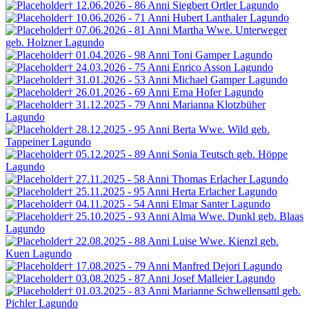
† 12.06.2026 - 86 Anni
Siegbert
Ortler
Lagundo
† 10.06.2026 - 71 Anni
Hubert Lanthaler
Lagundo
† 07.06.2026 - 81 Anni
Martha Wwe. Unterweger
geb. Holzner
Lagundo
† 01.04.2026 - 98 Anni
Toni Gamper
Lagundo
† 24.03.2026 - 75 Anni
Enrico Asson
Lagundo
† 31.01.2026 - 53 Anni
Michael Gamper
Lagundo
† 26.01.2026 - 69 Anni
Erna Hofer
Lagundo
† 31.12.2025 - 79 Anni
Marianna Klotzbüher
Lagundo
† 28.12.2025 - 95 Anni
Berta Wwe. Wild
geb.
Tappeiner
Lagundo
† 05.12.2025 - 89 Anni
Sonia Teutsch
geb. Höppe
Lagundo
† 27.11.2025 - 58 Anni
Thomas Erlacher
Lagundo
† 25.11.2025 - 95 Anni
Herta Erlacher
Lagundo
† 04.11.2025 - 54 Anni
Elmar Santer
Lagundo
† 25.10.2025 - 93 Anni
Alma Wwe. Dunkl
geb. Blaas
Lagundo
† 22.08.2025 - 88 Anni
Luise Wwe. Kienzl
geb.
Kuen
Lagundo
† 17.08.2025 - 79 Anni
Manfred Dejori
Lagundo
† 03.08.2025 - 87 Anni
Josef Malleier
Lagundo
† 01.03.2025 - 83 Anni
Marianne Schwellensattl
geb.
Pichler
Lagundo