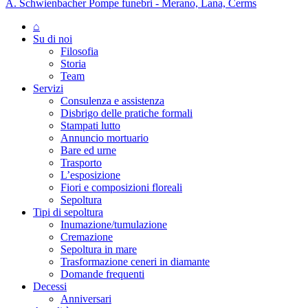
A. Schwienbacher Pompe funebri - Merano, Lana, Cerms
⌂
Su di noi
Filosofia
Storia
Team
Servizi
Consulenza e assistenza
Disbrigo delle pratiche formali
Stampati lutto
Annuncio mortuario
Bare ed urne
Trasporto
L’esposizione
Fiori e composizioni floreali
Sepoltura
Tipi di sepoltura
Inumazione/tumulazione
Cremazione
Sepoltura in mare
Trasformazione ceneri in diamante
Domande frequenti
Decessi
Anniversari