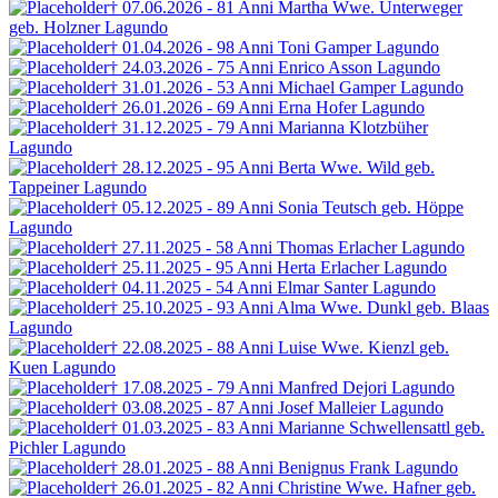
† 07.06.2026 - 81 Anni
Martha Wwe. Unterweger
geb. Holzner
Lagundo
† 01.04.2026 - 98 Anni
Toni Gamper
Lagundo
† 24.03.2026 - 75 Anni
Enrico Asson
Lagundo
† 31.01.2026 - 53 Anni
Michael Gamper
Lagundo
† 26.01.2026 - 69 Anni
Erna Hofer
Lagundo
† 31.12.2025 - 79 Anni
Marianna Klotzbüher
Lagundo
† 28.12.2025 - 95 Anni
Berta Wwe. Wild
geb.
Tappeiner
Lagundo
† 05.12.2025 - 89 Anni
Sonia Teutsch
geb. Höppe
Lagundo
† 27.11.2025 - 58 Anni
Thomas Erlacher
Lagundo
† 25.11.2025 - 95 Anni
Herta Erlacher
Lagundo
† 04.11.2025 - 54 Anni
Elmar Santer
Lagundo
† 25.10.2025 - 93 Anni
Alma Wwe. Dunkl
geb. Blaas
Lagundo
† 22.08.2025 - 88 Anni
Luise Wwe. Kienzl
geb.
Kuen
Lagundo
† 17.08.2025 - 79 Anni
Manfred Dejori
Lagundo
† 03.08.2025 - 87 Anni
Josef Malleier
Lagundo
† 01.03.2025 - 83 Anni
Marianne Schwellensattl
geb.
Pichler
Lagundo
† 28.01.2025 - 88 Anni
Benignus Frank
Lagundo
† 26.01.2025 - 82 Anni
Christine Wwe. Hafner
geb.