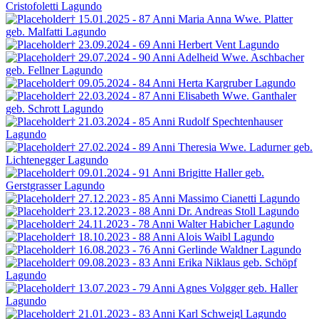
Cristofoletti
Lagundo
† 15.01.2025 - 87 Anni
Maria Anna Wwe. Platter
geb. Malfatti
Lagundo
† 23.09.2024 - 69 Anni
Herbert Vent
Lagundo
† 29.07.2024 - 90 Anni
Adelheid Wwe. Aschbacher
geb. Fellner
Lagundo
† 09.05.2024 - 84 Anni
Herta Kargruber
Lagundo
† 22.03.2024 - 87 Anni
Elisabeth Wwe. Ganthaler
geb. Schrott
Lagundo
† 21.03.2024 - 85 Anni
Rudolf Spechtenhauser
Lagundo
† 27.02.2024 - 89 Anni
Theresia Wwe. Ladurner
geb.
Lichtenegger
Lagundo
† 09.01.2024 - 91 Anni
Brigitte Haller
geb.
Gerstgrasser
Lagundo
† 27.12.2023 - 85 Anni
Massimo Cianetti
Lagundo
† 23.12.2023 - 88 Anni
Dr. Andreas Stoll
Lagundo
† 24.11.2023 - 78 Anni
Walter Habicher
Lagundo
† 18.10.2023 - 88 Anni
Alois Waibl
Lagundo
† 16.08.2023 - 76 Anni
Gerlinde Waldner
Lagundo
† 09.08.2023 - 83 Anni
Erika Niklaus
geb. Schöpf
Lagundo
† 13.07.2023 - 79 Anni
Agnes Volgger
geb. Haller
Lagundo
† 21.01.2023 - 83 Anni
Karl Schweigl
Lagundo