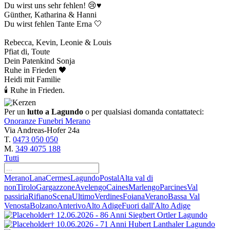
Du wirst uns sehr fehlen! 😢♥️
Günther, Katharina & Hanni
Du wirst fehlen Tante Erna 🤍
Rebecca, Kevin, Leonie & Louis
Pfiat di, Toute
Dein Patenkind Sonja
Ruhe in Frieden 🖤
Heidi mit Familie
🕯 Ruhe in Frieden.
Per un
lutto a Lagundo
o per qualsiasi domanda contattateci:
Onoranze Funebri Merano
Via Andreas-Hofer 24a
T.
0473 050 050
M.
349 4075 188
Tutti
Merano
Lana
Cermes
Lagundo
Postal
Alta val di
non
Tirolo
Gargazzone
Avelengo
Caines
Marlengo
Parcines
Val
passiria
Rifiano
Scena
Ultimo
Verdines
Foiana
Verano
Bassa Val
Venosta
Bolzano
Anterivo
Alto Adige
Fuori dall'Alto Adige
† 12.06.2026 - 86 Anni
Siegbert
Ortler
Lagundo
† 10.06.2026 - 71 Anni
Hubert Lanthaler
Lagundo