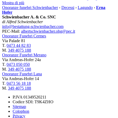
Mostra di più
Onoranze funebri Schwienbacher
›
Decessi
›
Lagundo
›
Erna
Hofer
Schwienbacher A. & Co. SNC
di Alfred Schwienbacher
info@bestattung-schwienbacher.com
PEC-Mail:
albertschwienbacher.ohg@pec.it
Onoranze Funebri Cermes
Via Palade 81
T.
0473 44 82 83
M.
349 4075 188
Onoranze Funebri Merano
Via Andreas-Hofer 24a
T.
0473 050 050
M.
349 4075 188
Onoranze Funebri Lana
Via Andreas-Hofer 14
T.
0473 56 18 18
M.
349 4075 188
P.IVA 01349520211
Codice SDI: T9K4ZHO
Sitemap
Colophon
Privacy