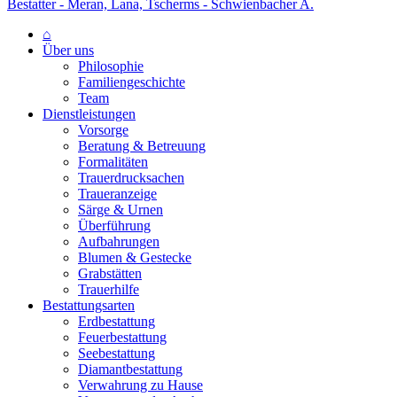
Bestatter - Meran, Lana, Tscherms - Schwienbacher A.
⌂
Über uns
Philosophie
Familiengeschichte
Team
Dienstleistungen
Vorsorge
Beratung & Betreuung
Formalitäten
Trauerdrucksachen
Traueranzeige
Särge & Urnen
Überführung
Aufbahrungen
Blumen & Gestecke
Grabstätten
Trauerhilfe
Bestattungsarten
Erdbestattung
Feuerbestattung
Seebestattung
Diamantbestattung
Verwahrung zu Hause