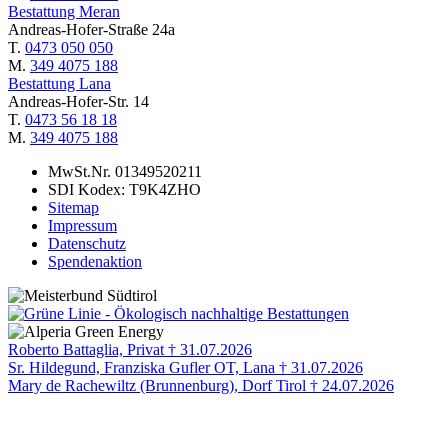
Bestattung Meran
Andreas-Hofer-Straße 24a
T.
0473 050 050
M.
349 4075 188
Bestattung Lana
Andreas-Hofer-Str. 14
T.
0473 56 18 18
M.
349 4075 188
MwSt.Nr. 01349520211
SDI Kodex: T9K4ZHO
Sitemap
Impressum
Datenschutz
Spendenaktion
Roberto Battaglia, Privat † 31.07.2026
Sr. Hildegund, Franziska Gufler OT, Lana † 31.07.2026
Mary de Rachewiltz (Brunnenburg), Dorf Tirol † 24.07.2026