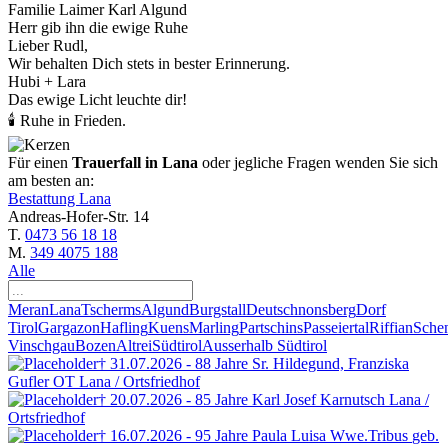
Familie Laimer Karl Algund
Herr gib ihn die ewige Ruhe
Lieber Rudl,
Wir behalten Dich stets in bester Erinnerung.
Hubi + Lara
Das ewige Licht leuchte dir!
🕯 Ruhe in Frieden.
Für einen
Trauerfall in Lana
oder jegliche Fragen wenden Sie sich
am besten an:
Bestattung Lana
Andreas-Hofer-Str. 14
T.
0473 56 18 18
M.
349 4075 188
Alle
Meran
Lana
Tscherms
Algund
Burgstall
Deutschnonsberg
Dorf
Tirol
Gargazon
Hafling
Kuens
Marling
Partschins
Passeiertal
Riffian
Sche
Vinschgau
Bozen
Altrei
Südtirol
Ausserhalb Südtirol
† 31.07.2026 - 88 Jahre
Sr. Hildegund, Franziska
Gufler OT
Lana / Ortsfriedhof
† 20.07.2026 - 85 Jahre
Karl Josef Karnutsch
Lana /
Ortsfriedhof
† 16.07.2026 - 95 Jahre
Paula Luisa Wwe.Tribus
geb.