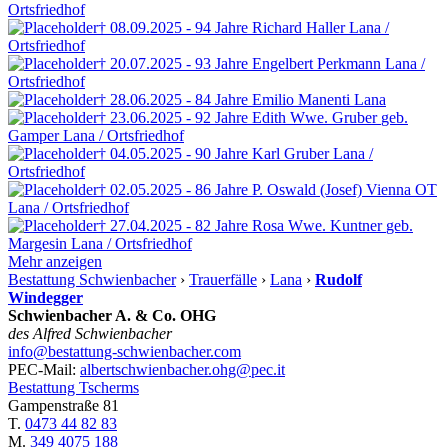
Ortsfriedhof
† 08.09.2025 - 94 Jahre
Richard Haller
Lana /
Ortsfriedhof
† 20.07.2025 - 93 Jahre
Engelbert Perkmann
Lana /
Ortsfriedhof
† 28.06.2025 - 84 Jahre
Emilio Manenti
Lana
† 23.06.2025 - 92 Jahre
Edith Wwe. Gruber
geb.
Gamper
Lana / Ortsfriedhof
† 04.05.2025 - 90 Jahre
Karl Gruber
Lana /
Ortsfriedhof
† 02.05.2025 - 86 Jahre
P. Oswald (Josef) Vienna OT
Lana / Ortsfriedhof
† 27.04.2025 - 82 Jahre
Rosa Wwe. Kuntner
geb.
Margesin
Lana / Ortsfriedhof
Mehr anzeigen
Bestattung Schwienbacher
›
Trauerfälle
›
Lana
›
Rudolf
Windegger
Schwienbacher A. & Co. OHG
des Alfred Schwienbacher
info@bestattung-schwienbacher.com
PEC-Mail:
albertschwienbacher.ohg@pec.it
Bestattung Tscherms
Gampenstraße 81
T.
0473 44 82 83
M.
349 4075 188