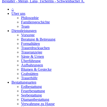
Bestatter - Meran, Lana, Tscherms - Schwienbacher A.
⌂
Über uns
Philosophie
Familiengeschichte
Team
Dienstleistungen
Vorsorge
Beratung & Betreuung
Formalitäten
Trauerdrucksachen
Traueranzeige
Särge & Urnen
Überführung
Aufbahrungen
Blumen & Gestecke
Grabstätten
Trauerhilfe
Bestattungsarten
Erdbestattung
Feuerbestattung
Seebestattung
Diamantbestattung
Verwahrung zu Hause