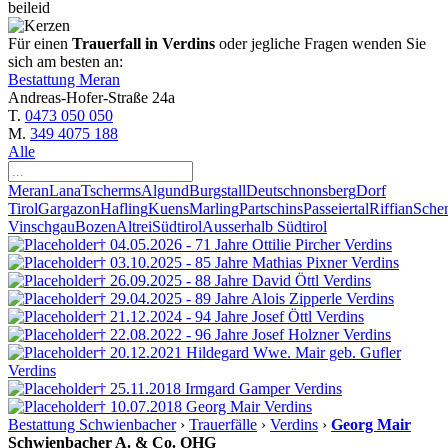
beileid
Für einen
Trauerfall in Verdins
oder jegliche Fragen wenden Sie
sich am besten an:
Bestattung Meran
Andreas-Hofer-Straße 24a
T.
0473 050 050
M.
349 4075 188
Alle
Meran
Lana
Tscherms
Algund
Burgstall
Deutschnonsberg
Dorf
Tirol
Gargazon
Hafling
Kuens
Marling
Partschins
Passeiertal
Riffian
Sche
Vinschgau
Bozen
Altrei
Südtirol
Ausserhalb Südtirol
† 04.05.2026 - 71 Jahre
Ottilie Pircher
Verdins
† 03.10.2025 - 85 Jahre
Mathias Pixner
Verdins
† 26.09.2025 - 88 Jahre
David Öttl
Verdins
† 29.04.2025 - 89 Jahre
Alois Zipperle
Verdins
† 21.12.2024 - 94 Jahre
Josef Öttl
Verdins
† 22.08.2022 - 96 Jahre
Josef Holzner
Verdins
† 20.12.2021
Hildegard Wwe. Mair geb. Gufler
Verdins
† 25.11.2018
Irmgard Gamper
Verdins
† 10.07.2018
Georg Mair
Verdins
Bestattung Schwienbacher
›
Trauerfälle
›
Verdins
›
Georg Mair
Schwienbacher A. & Co. OHG