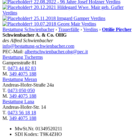
† 22.08.2022 - 96 Jahre
Josef Holzner
Verdins
† 20.12.2021
Hildegard Wwe. Mair geb. Gufler
Verdins
† 25.11.2018
Irmgard Gamper
Verdins
† 10.07.2018
Georg Mair
Verdins
Bestattung Schwienbacher
›
Trauerfälle
›
Verdins
›
Ottilie Pircher
Schwienbacher A. & Co. OHG
des Alfred Schwienbacher
info@bestattung-schwienbacher.com
PEC-Mail:
albertschwienbacher.ohg@pec.it
Bestattung Tscherms
Gampenstraße 81
T.
0473 44 82 83
M.
349 4075 188
Bestattung Meran
Andreas-Hofer-Straße 24a
T.
0473 050 050
M.
349 4075 188
Bestattung Lana
Andreas-Hofer-Str. 14
T.
0473 56 18 18
M.
349 4075 188
MwSt.Nr. 01349520211
SDI Kodex: T9K4ZHO