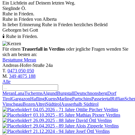
Ein Lichtlein auf Deinem letzten Weg.
Sieglinde Ö.
Ruhe in Frieden.
Ruhe in Frieden von Alberta
In lieber Erinnerung Ruhe in Frieden herzliches Beileid
Geborgen bei Gott
🕯 Ruhe in Frieden.
Für einen
Trauerfall in Verdins
oder jegliche Fragen wenden Sie
sich am besten an:
Bestattung Meran
Andreas-Hofer-Straße 24a
T.
0473 050 050
M.
349 4075 188
Alle
Meran
Lana
Tscherms
Algund
Burgstall
Deutschnonsberg
Dorf
Tirol
Gargazon
Hafling
Kuens
Marling
Partschins
Passeiertal
Riffian
Sche
Vinschgau
Bozen
Altrei
Südtirol
Ausserhalb Südtirol
† 04.05.2026 - 71 Jahre
Ottilie Pircher
Verdins
† 03.10.2025 - 85 Jahre
Mathias Pixner
Verdins
† 26.09.2025 - 88 Jahre
David Öttl
Verdins
† 29.04.2025 - 89 Jahre
Alois Zipperle
Verdins
† 21.12.2024 - 94 Jahre
Josef Öttl
Verdins