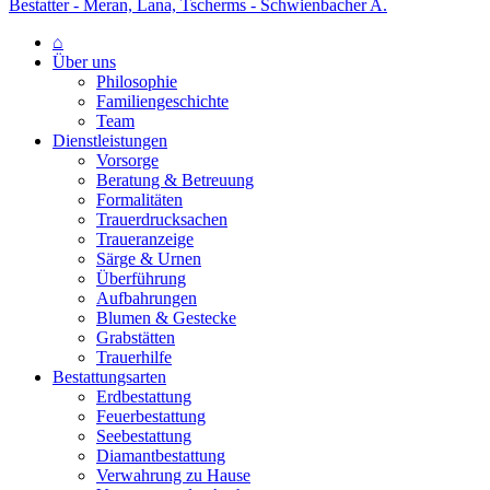
Bestatter - Meran, Lana, Tscherms - Schwienbacher A.
⌂
Über uns
Philosophie
Familiengeschichte
Team
Dienstleistungen
Vorsorge
Beratung & Betreuung
Formalitäten
Trauerdrucksachen
Traueranzeige
Särge & Urnen
Überführung
Aufbahrungen
Blumen & Gestecke
Grabstätten
Trauerhilfe
Bestattungsarten
Erdbestattung
Feuerbestattung
Seebestattung
Diamantbestattung
Verwahrung zu Hause